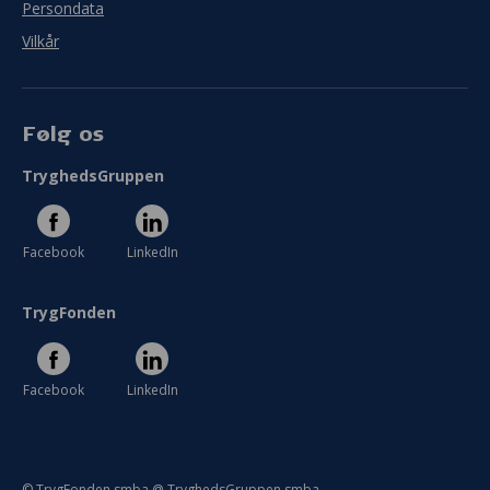
Persondata
Vilkår
Følg os
TryghedsGruppen
Facebook
LinkedIn
TrygFonden
Facebook
LinkedIn
© TrygFonden smba @ TryghedsGruppen smba.