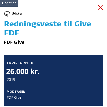
Donation
Udstyr
Redningsveste til Give
Førstehjælpskurser
FDF
FDF Give
TILDELT STØTTE
26.000 kr.
Tilmeld nyhedsbrev
2019
De seneste nyheder om TrygFondens og TryghedsGruppens
aktiviteter direkte i din indbakke.
MODTAGER
FDF Give
Tilmeld