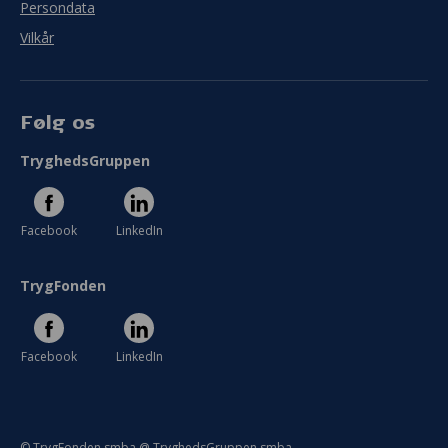
Persondata
Vilkår
Følg os
TryghedsGruppen
Facebook
LinkedIn
TrygFonden
Facebook
LinkedIn
© TrygFonden smba @ TryghedsGruppen smba.