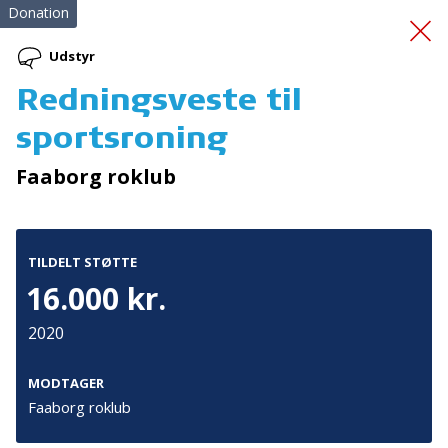
Donation
Udstyr
Redningsveste til
Kørestols el-ladcykel
sportsroning
Faaborg roklub
TILDELT STØTTE
16.000 kr.
Tilmeld nyhedsbrev
2020
De seneste nyheder om TrygFondens og TryghedsGruppens
aktiviteter direkte i din indbakke.
MODTAGER
Faaborg roklub
Tilmeld