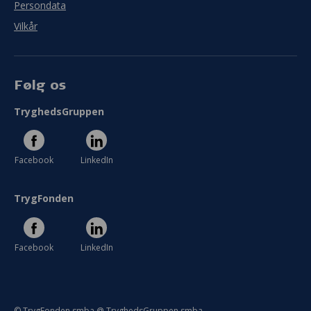
Persondata
Vilkår
Følg os
TryghedsGruppen
Facebook
LinkedIn
TrygFonden
Facebook
LinkedIn
© TrygFonden smba @ TryghedsGruppen smba.