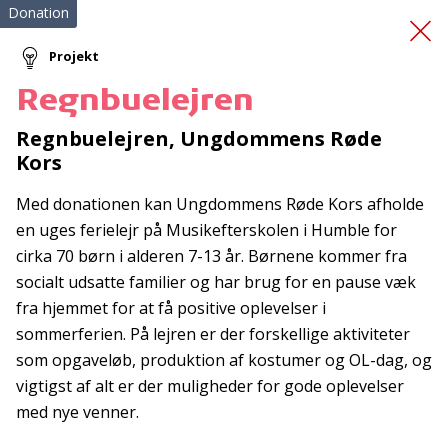
Donation
Projekt
Regnbuelejren
Weekend Danhostel
Regnbuelejren, Ungdommens Røde
Kors
Kalundborg
Med donationen kan Ungdommens Røde Kors afholde
en uges ferielejr på Musikefterskolen i Humble for
cirka 70 børn i alderen 7-13 år. Børnene kommer fra
socialt udsatte familier og har brug for en pause væk
fra hjemmet for at få positive oplevelser i
sommerferien. På lejren er der forskellige aktiviteter
Tilmeld nyhedsbrev
som opgaveløb, produktion af kostumer og OL-dag, og
De seneste nyheder om TrygFondens og TryghedsGruppens
vigtigst af alt er der muligheder for gode oplevelser
aktiviteter direkte i din indbakke.
med nye venner.