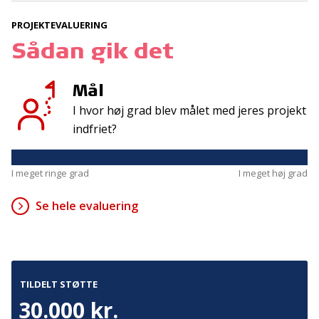
Tilmeld
PROJEKTEVALUERING
Sådan gik det
Kontakt
Adresse
Mål
Hummeltoftevej 49
TrygFonden
2830 Virum
I hvor høj grad blev målet med jeres projekt
T:
45 26 08 00
Denmark
indfriet?
info@trygfonden.dk
Vis vej hertil
TryghedsGruppen
I meget ringe grad
I meget høj grad
T:
45 26 08 26
info@tryghedsgruppen.dk
Se hele evaluering
Fakturering
TILDELT STØTTE
Kontakt os
30.000 kr.
Presse