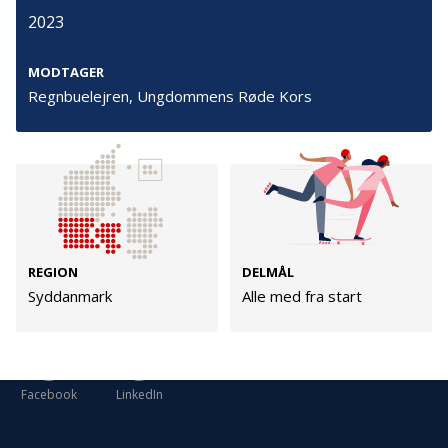
Cookies
2023
Persondata
MODTAGER
Vilkår
Regnbuelejren, Ungdommens Røde Kors
Følg os
TryghedsGruppen
Facebook
LinkedIn
REGION
DELMÅL
Syddanmark
Alle med fra start
TrygFonden
Facebook
LinkedIn