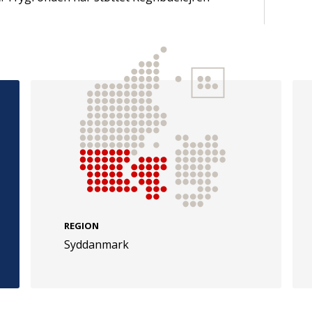
e
Følg os
evej 49
TryghedsGruppen
Facebook
LinkedIn
l
TrygFonden
REGION
Syddanmark
Facebook
LinkedIn