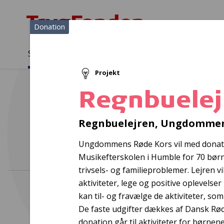
Donation
Sådan støtter vi
Medlemmer
Viden
Projekt
Sådan støtter vi
Forside
...
Projekter og donationer
Regnbuelejren, URK
Regnbuelej
Lok
Regnbuelejren, Ungdommen
Ungdommens Røde Kors vil med donati
Musikefterskolen i Humble for 70 børn 
trivsels- og familieproblemer. Lejren vi
aktiviteter, lege og positive oplevels
kan til- og fravælge de aktiviteter, so
De faste udgifter dækkes af Dansk R
donation går til aktiviteter for børne