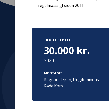
regelmæssigt siden 2011.
Kontakt
Adress
TILDELT STØTTE
Hummeltoft
TrygFonden
30.000 kr.
2830 Virum
T:
45 26 08 00
Denmark
info@trygfonden.dk
Vis vej herti
2020
TryghedsGruppen
T:
45 26 08 26
MODTAGER
info@tryghedsgruppen.dk
Regnbuelejren, Ungdommens
Røde Kors
Fakturering
Kontakt os