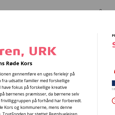
Log in
Om os
P
ren, URK
al
sammenhængsk
s Røde Kors
onen gennemføre en uges ferielejr på
fra udsatte familier med forskellige
l have fokus på forskellige kreative
I
er på børnenes præmisser, da børnene selv
m frivilliggruppen på forhånd har forberedt.
øde Kors og kommunerne, mens denne
ne. TrygFonden har støttet Regnbuelejren