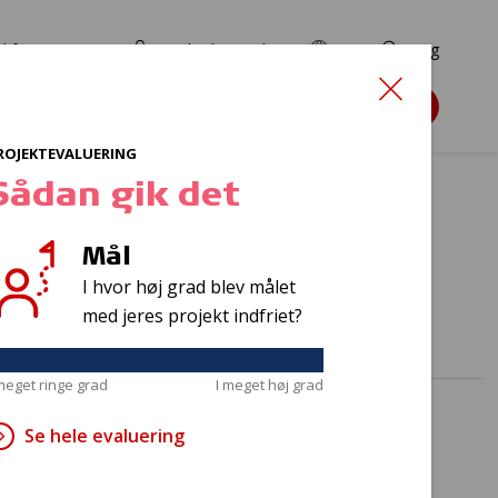
d for ansøgere
TryghedsPortalen
EN
Søg
Søg støtte
ROJEKTEVALUERING
Sådan gik det
Mål
raft
I hvor høj grad blev målet
med jeres projekt indfriet?
 meget ringe grad
I meget høj grad
Se hele evaluering