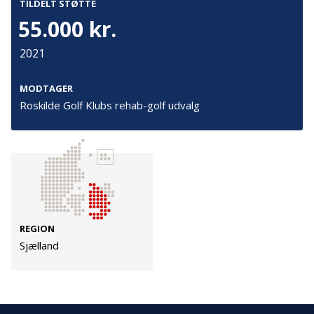
TILDELT STØTTE
Cookies
55.000 kr.
Persondata
2021
Vilkår
MODTAGER
Roskilde Golf Klubs rehab-golf udvalg
Følg os
TryghedsGruppen
Facebook
LinkedIn
TrygFonden
REGION
Sjælland
Facebook
LinkedIn