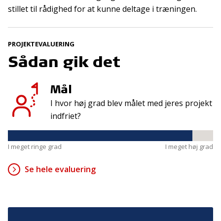
Tilmeld
stillet til rådighed for at kunne deltage i træningen.
PROJEKTEVALUERING
Kontakt
Adresse
Sådan gik det
Hummeltoftevej 49
TrygFonden
2830 Virum
T:
45 26 08 00
Mål
Denmark
info@trygfonden.dk
Vis vej hertil
I hvor høj grad blev målet med jeres projekt
indfriet?
TryghedsGruppen
T:
45 26 08 26
info@tryghedsgruppen.dk
I meget ringe grad
I meget høj grad
Se hele evaluering
Fakturering
Kontakt os
Presse