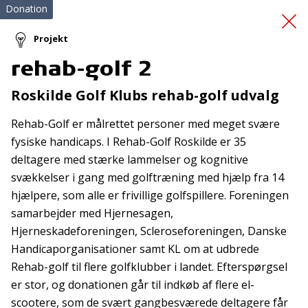
Donation
Projekt
rehab-golf 2
Weekend Danhostel
Roskilde Golf Klubs rehab-golf udvalg
Kalundborg
Rehab-Golf er målrettet personer med meget svære
fysiske handicaps. I Rehab-Golf Roskilde er 35
deltagere med stærke lammelser og kognitive
svækkelser i gang med golftræning med hjælp fra 14
hjælpere, som alle er frivillige golfspillere. Foreningen
samarbejder med Hjernesagen,
Hjerneskadeforeningen, Scleroseforeningen, Danske
Tilmeld nyhedsbrev
Handicaporganisationer samt KL om at udbrede
De seneste nyheder om TrygFondens og TryghedsGruppens
Rehab-golf til flere golfklubber i landet. Efterspørgsel
aktiviteter direkte i din indbakke.
er stor, og donationen går til indkøb af flere el-
scootere, som de svært gangbesværede deltagere får