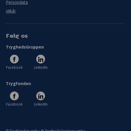
Persondata
Vilkår
Følg os
TryghedsGruppen
Facebook
LinkedIn
TrygFonden
Facebook
LinkedIn
© TrygFonden smba @ TryghedsGruppen smba.