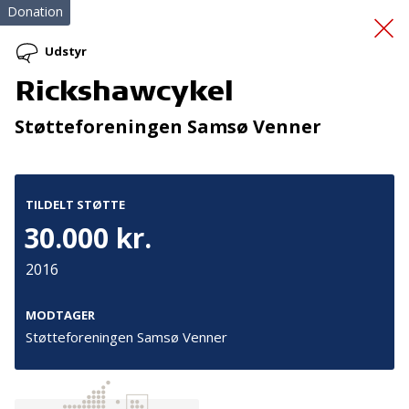
Donation
Udstyr
Rickshawcykel
Vores Sunde Hverdag
Støtteforeningen Samsø Venner
TILDELT STØTTE
30.000 kr.
2016
Tilmeld nyhedsbrev
De seneste nyheder om TrygFondens og TryghedsGruppens
MODTAGER
aktiviteter direkte i din indbakke.
Støtteforeningen Samsø Venner
Tilmeld