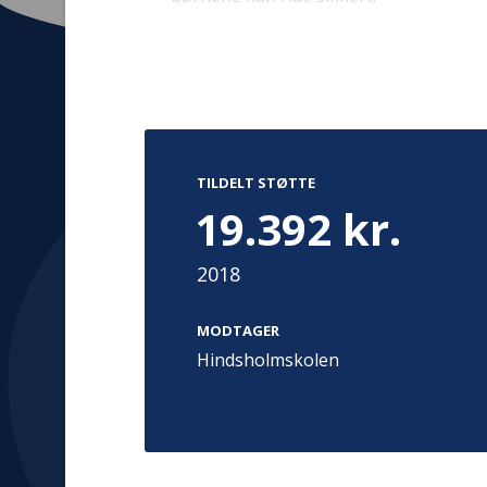
Kontakt
Adress
Hummeltoft
TILDELT STØTTE
TrygFonden
2830 Virum
19.392 kr.
T:
45 26 08 00
Denmark
info@trygfonden.dk
Vis vej herti
2018
TryghedsGruppen
T:
45 26 08 26
MODTAGER
info@tryghedsgruppen.dk
Hindsholmskolen
Fakturering
Kontakt os