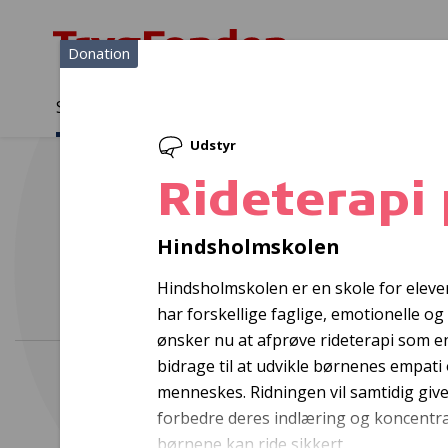
Donation
Sådan støtter vi
Medlemmer
Viden
Udstyr
Sådan støtter vi
Forside
...
Projekter og donationer
Rideterapi på specialskol
Rideterapi 
Hindsholmskolen
Hindsholmskolen er en skole for elever, 
har forskellige faglige, emotionelle og
ønsker nu at afprøve rideterapi som 
bidrage til at udvikle børnenes empat
menneskes. Ridningen vil samtidig giv
forbedre deres indlæring og koncentrat
børnene kan ride sikkert.