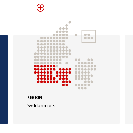
e
Følg os
evej 49
TryghedsGruppen
Facebook
LinkedIn
l
TrygFonden
REGION
Syddanmark
Facebook
LinkedIn