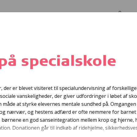
Log in
Om os
e
på specialskole
Førstehjælpskursu
der er blevet visiteret til specialundervisning af forskellig
 sociale vanskeligheder, der giver udfordringer i løbet af sk
en måde at styrke elevernes mentale sundhed på. Omgangen 
i og nærvær, og hestens adfærd er ofte nemmere for barnet 
e børnene en god sanseintegration mellem krop og hjerne, h
ion. Donationen går til indkøb af ridehjelme, sikkerhedsves