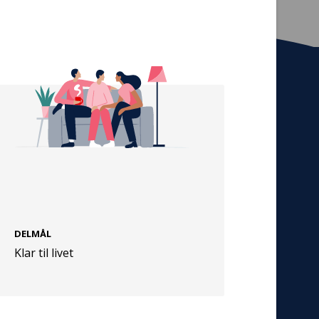
Tilmeld nyhedsbrev
De seneste nyheder om TrygFondens og
TryghedsGruppens aktiviteter direkte i din
indbakke.
Tilmeld
DELMÅL
Cookies
Klar til livet
Persondata
Vilkår