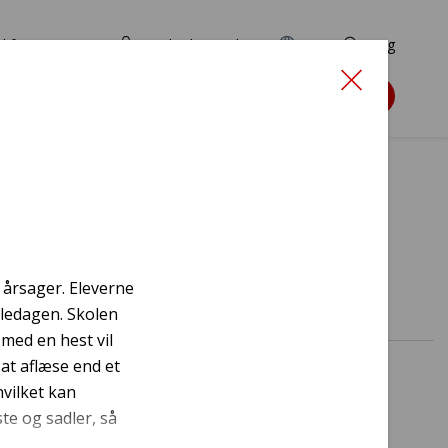
d for ansøgere
TryghedsPortalen
EN
Søg
Søg støtte
s
e årsager. Eleverne
oledagen. Skolen
med en hest vil
at aflæse end et
vilket kan
te og sadler, så