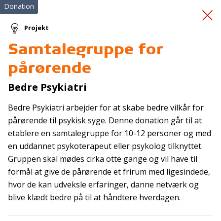
Donation
Projekt
Samtalegruppe for
Familiecampingferie
pårørende
2026
Bedre Psykiatri
Bedre Psykiatri arbejder for at skabe bedre vilkår for
pårørende til psykisk syge. Denne donation går til at
etablere en samtalegruppe for 10-12 personer og med
en uddannet psykoterapeut eller psykolog tilknyttet.
Gruppen skal mødes cirka otte gange og vil have til
Tilmeld nyhedsbrev
formål at give de pårørende et frirum med ligesindede,
hvor de kan udveksle erfaringer, danne netværk og
De seneste nyheder om TrygFondens og TryghedsGruppens
blive klædt bedre på til at håndtere hverdagen.
aktiviteter direkte i din indbakke.