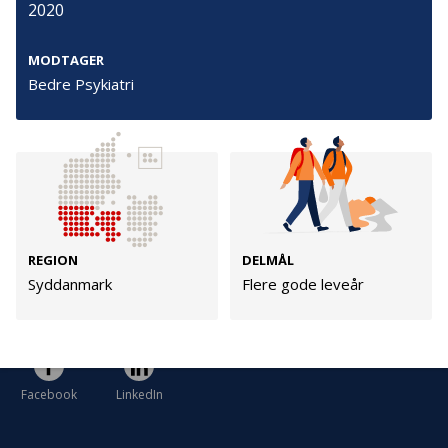
2020
Cookies
Persondata
MODTAGER
Vilkår
Bedre Psykiatri
Følg os
TryghedsGruppen
REGION
DELMÅL
Facebook
LinkedIn
Syddanmark
Flere gode leveår
TrygFonden
Facebook
LinkedIn