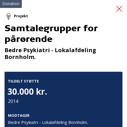
Donation
Projekt
Samtalegrupper for
Jump4fun i
pårørende
Storstrømmen
Bedre Psykiatri - Lokalafdeling
Bornholm.
TILDELT STØTTE
30.000 kr.
Tilmeld nyhedsbrev
2014
De seneste nyheder om TrygFondens og TryghedsGruppens
aktiviteter direkte i din indbakke.
MODTAGER
Bedre Psykiatri - Lokalafdeling Bornholm.