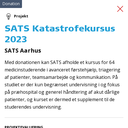
Donation
Projekt
SATS Katastrofekursus
En snak for livet
2023
SATS Aarhus
Med donationen kan SATS afholde et kursus for 64
medicinstuderende i avanceret førstehjælp, triagering
af patienter, teamsamarbejde og kommunikation. På
studiet er der kun begrænset undervisning i og fokus
Tilmeld nyhedsbrev
på præhospital og generel håndtering af akut dårlige
De seneste nyheder om TrygFondens og TryghedsGruppens
patienter, og kurset er dermed et supplement til de
aktiviteter direkte i din indbakke.
studerendes undervisning.
Tilmeld
PROJEKTEVALUERING