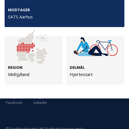
Persondata
MODTAGER
Vilkår
SATS Aarhus
Følg os
TryghedsGruppen
Facebook
LinkedIn
REGION
DELMÅL
Midtjylland
Hjertestart
TrygFonden
Facebook
LinkedIn
© TrygFonden smba @ TryghedsGruppen smba.