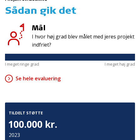
Sådan gik det
Kontakt
Adresse
Mål
Hummeltoftevej 49
TrygFonden
2830 Virum
I hvor høj grad blev målet med jeres projekt
T:
45 26 08 00
Denmark
indfriet?
info@trygfonden.dk
Vis vej hertil
TryghedsGruppen
I meget ringe grad
I meget høj grad
T:
45 26 08 26
info@tryghedsgruppen.dk
Se hele evaluering
Fakturering
TILDELT STØTTE
Kontakt os
100.000 kr.
Presse
Cookies
2023