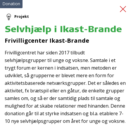
Donation
Projekt
Selvhjælp i Ikast-Brande
Behandling af skader
Frivilligcenter Ikast-Brande
Frivilligcentret har siden 2017 tilbudt
selvhjælpsgrupper til unge og voksne. Samtale i et
trygt forum er kernen i indsatsen, men metoden er
udviklet, så grupperne er blevet mere en form for
aktivitetsbaserede netværksgrupper. Det er således en
Tilmeld nyhedsbrev
aktivitet, fx brætspil eller en gåtur, de enkelte grupper
samles om, og så er der samtidig plads til samtale og
De seneste nyheder om TrygFondens og TryghedsGruppens
mulighed for at skabe relationer med hinanden. Denne
aktiviteter direkte i din indbakke.
donation går til at styrke indsatsen og bl.a. etablere 7-
Tilmeld
10 nye selvhjælpsgrupper om året for unge og voksne.