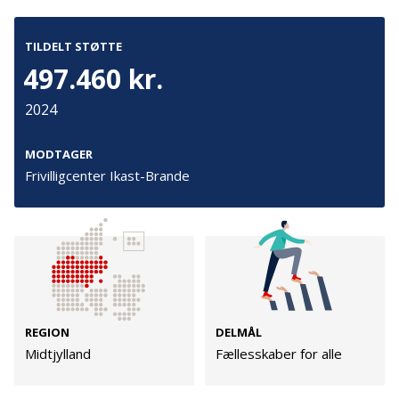
TILDELT STØTTE
Kontakt
Adresse
497.460 kr.
Hummeltoftevej 49
TrygFonden
2830 Virum
2024
T:
45 26 08 00
Denmark
info@trygfonden.dk
Vis vej hertil
MODTAGER
Frivilligcenter Ikast-Brande
TryghedsGruppen
T:
45 26 08 26
info@tryghedsgruppen.dk
Fakturering
Kontakt os
REGION
DELMÅL
Presse
Midtjylland
Fællesskaber for alle
Cookies