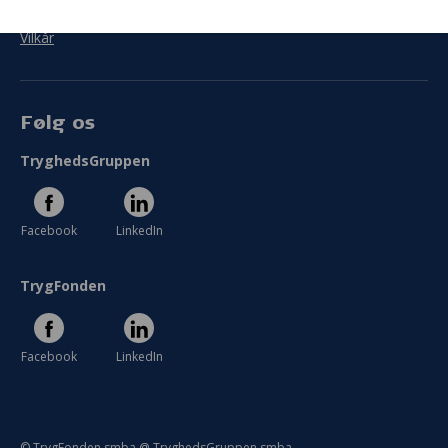
Persondata
Vilkår
Følg os
TryghedsGruppen
Facebook
LinkedIn
TrygFonden
Facebook
LinkedIn
© TrygFonden smba @ TryghedsGruppen smba.