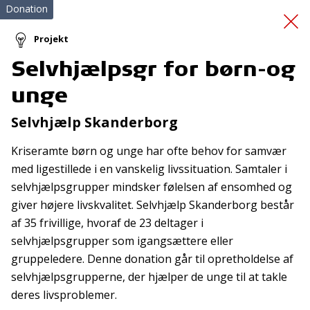
Donation
Projekt
Selvhjælpsgr for børn-og
CORONA: Akut
unge
Sorgberedskab
Selvhjælp Skanderborg
Kriseramte børn og unge har ofte behov for samvær
med ligestillede i en vanskelig livssituation. Samtaler i
selvhjælpsgrupper mindsker følelsen af ensomhed og
giver højere livskvalitet. Selvhjælp Skanderborg består
af 35 frivillige, hvoraf de 23 deltager i
Tilmeld nyhedsbrev
selvhjælpsgrupper som igangsættere eller
gruppeledere. Denne donation går til opretholdelse af
De seneste nyheder om TrygFondens og TryghedsGruppens
selvhjælpsgrupperne, der hjælper de unge til at takle
aktiviteter direkte i din indbakke.
deres livsproblemer.