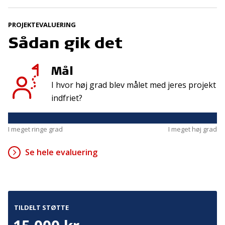
Tilmeld
PROJEKTEVALUERING
Sådan gik det
Kontakt
Adresse
Hummeltoftevej 49
TrygFonden
Mål
2830 Virum
T:
45 26 08 00
I hvor høj grad blev målet med jeres projekt
Denmark
info@trygfonden.dk
indfriet?
Vis vej hertil
TryghedsGruppen
I meget ringe grad
I meget høj grad
T:
45 26 08 26
info@tryghedsgruppen.dk
Se hele evaluering
Fakturering
Kontakt os
TILDELT STØTTE
Presse