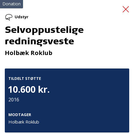
Donation
Udstyr
Selvoppustelige
Livreddende
redningsveste
førstehjælpskursus
Holbæk Roklub
TILDELT STØTTE
10.600 kr.
2016
Tilmeld nyhedsbrev
De seneste nyheder om TrygFondens og TryghedsGruppens
MODTAGER
aktiviteter direkte i din indbakke.
Holbæk Roklub