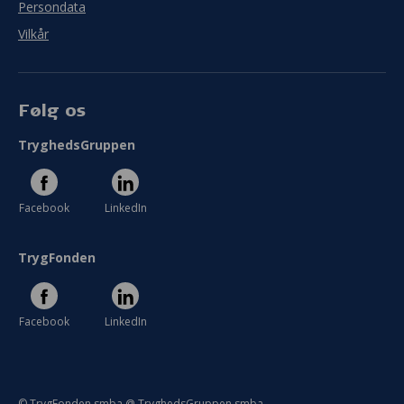
Persondata
Vilkår
Følg os
TryghedsGruppen
Facebook
LinkedIn
TrygFonden
Facebook
LinkedIn
© TrygFonden smba @ TryghedsGruppen smba.