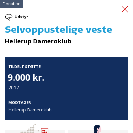
Donation
Udstyr
Selvoppustelige veste
En god start på livet
Hellerup Dameroklub
TILDELT STØTTE
9.000 kr.
2017
Tilmeld nyhedsbrev
De seneste nyheder om TrygFondens og TryghedsGruppens
MODTAGER
aktiviteter direkte i din indbakke.
Hellerup Dameroklub
Tilmeld