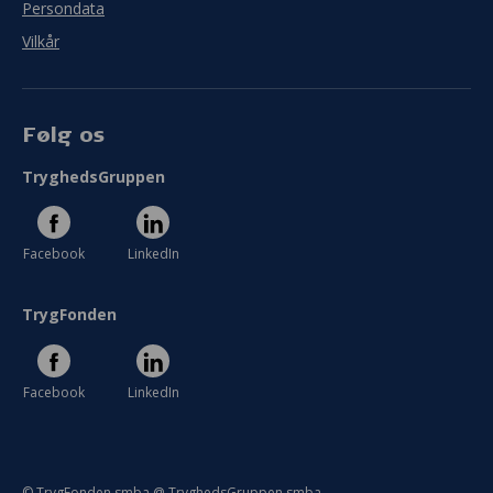
Persondata
Vilkår
Følg os
TryghedsGruppen
Facebook
LinkedIn
TrygFonden
Facebook
LinkedIn
© TrygFonden smba @ TryghedsGruppen smba.