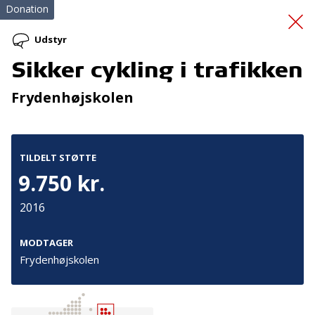
Donation
Udstyr
Sikker cykling i trafikken
SMART sport år 2
Frydenhøjskolen
TILDELT STØTTE
9.750 kr.
2016
Tilmeld nyhedsbrev
De seneste nyheder om TrygFondens og TryghedsGruppens
MODTAGER
aktiviteter direkte i din indbakke.
Frydenhøjskolen
Tilmeld