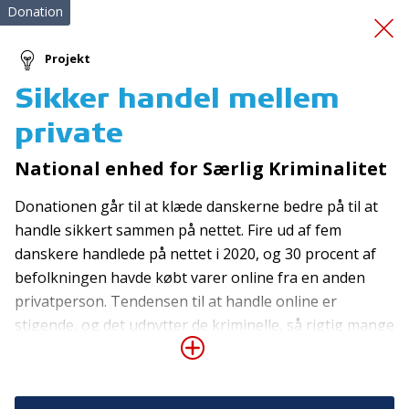
Donation
Projekt
Sikker handel mellem
cykelhjelme
private
National enhed for Særlig Kriminalitet
Donationen går til at klæde danskerne bedre på til at
handle sikkert sammen på nettet. Fire ud af fem
danskere handlede på nettet i 2020, og 30 procent af
befolkningen havde købt varer online fra en anden
Tilmeld nyhedsbrev
privatperson. Tendensen til at handle online er
De seneste nyheder om TrygFondens og TryghedsGruppens
stigende, og det udnytter de kriminelle, så rigtig mange
aktiviteter direkte i din indbakke.
borgere oplever at blive snydt, når de handler med
andre privatpersoner på nettet. Nationalt Center for It-
Tilmeld
Kriminalitet modtog 11.500 anmeldelser i 2021 om