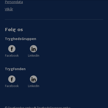
Persondata
Se hele evaluering
Vilkår
Følg os
TryghedsGruppen
Facebook
LinkedIn
TrygFonden
Facebook
LinkedIn
© TrygFonden smba @ TryghedsGruppen smba.