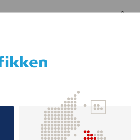
Log in
Om os
afikken
etariat for SDQ/