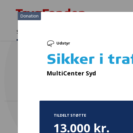
Donation
Sådan støtter vi
Medlemmer
Viden
Udstyr
Sådan støtter vi
Forside
...
Projekter og donationer
Sikker i trafikken
Sikker i tr
Sekr
MultiCenter Syd
TILDELT STØTTE
13.000 kr.