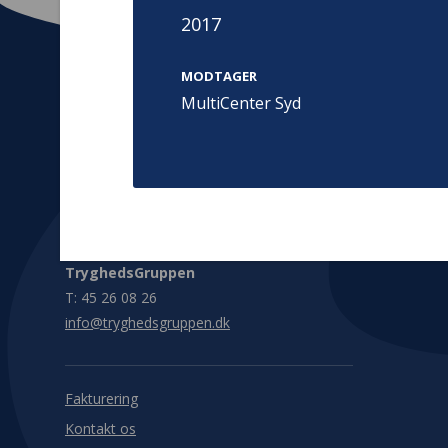
2017
MODTAGER
MultiCenter Syd
Kontakt
Adress
Hummeltoft
TrygFonden
2830 Virum
T:
45 26 08 00
Denmark
info@trygfonden.dk
Vis vej herti
TryghedsGruppen
T:
45 26 08 26
info@tryghedsgruppen.dk
Fakturering
Kontakt os