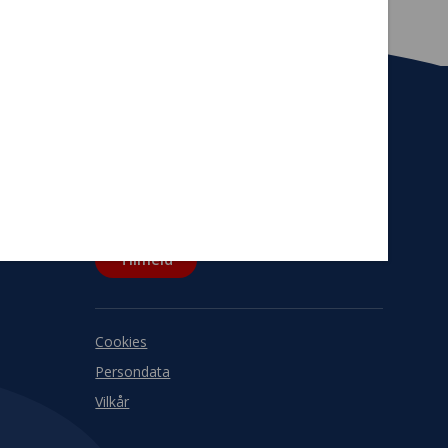
Tilmeld nyhedsbrev
De seneste nyheder om TrygFondens og
TryghedsGruppens aktiviteter direkte i din
indbakke.
Tilmeld
Cookies
Persondata
Vilkår