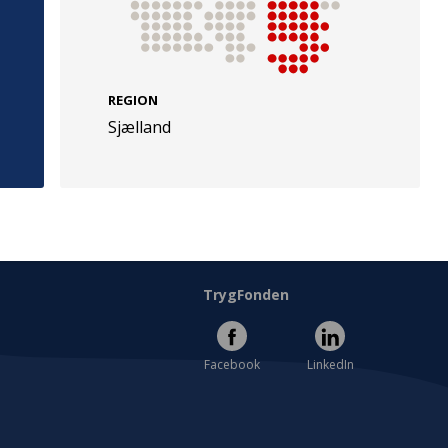
REGION
Sjælland
e
Følg os
evej 49
TryghedsGruppen
Facebook
LinkedIn
l
TrygFonden
Facebook
LinkedIn