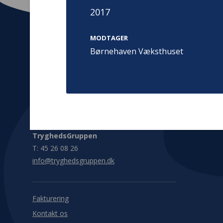
2017
MODTAGER
Børnehaven Væksthuset
Kontakt
Adress
Hummeltoft
TrygFonden
2830 Virum
T:
45 26 08 00
Denmark
info@trygfonden.dk
Vis vej herti
TryghedsGruppen
T:
45 26 08 26
info@tryghedsgruppen.dk
Fakturering
Kontakt os