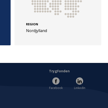
REGION
Nordjylland
e
Følg os
evej 49
TryghedsGruppen
Facebook
LinkedIn
l
TrygFonden
Facebook
LinkedIn