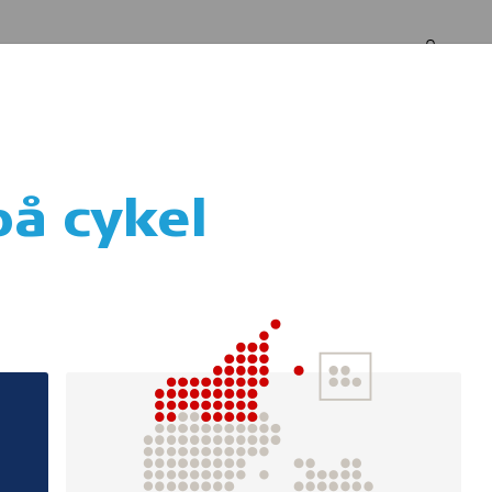
Log in
Om os
på cykel
Cykelhjelme