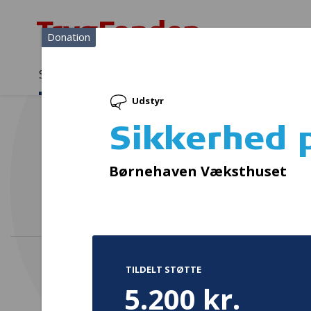
Donation
Sådan støtter vi
Medlemmer
Viden
Udstyr
Sådan støtter vi
Forside
...
Projekter og donationer
Sikkerhed på cykel
Sikkerhed 
Børnehaven Væksthuset
TILDELT STØTTE
5.200 kr.