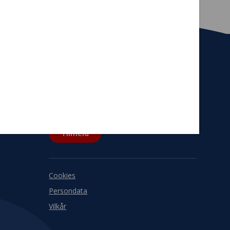
Tilmeld nyhedsbrev
De seneste nyheder om TrygFondens og
TryghedsGruppens aktiviteter direkte i din
indbakke.
Tilmeld
Cookies
Persondata
Vilkår