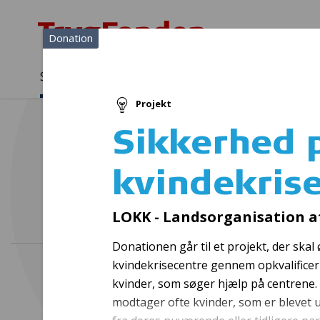
Donation
Sådan støtter vi
Medlemmer
Viden
Projekt
Sådan støtter vi
Forside
...
Projekter og donationer
Sikkerhed på kvindekrise
Sikkerhed 
kvindekris
Opleve
LOKK - Landsorganisation a
Donationen går til et projekt, der ska
kvindekrisecentre gennem opkvalificeri
kvinder, som søger hjælp på centrene. 
modtager ofte kvinder, som er blevet 