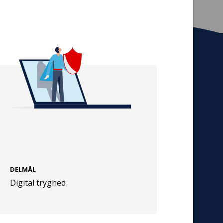
Tilmeld nyhedsbrev
De seneste nyheder om TrygFondens og
TryghedsGruppens aktiviteter direkte i din
indbakke.
Tilmeld
DELMÅL
Cookies
Digital tryghed
Persondata
Vilkår