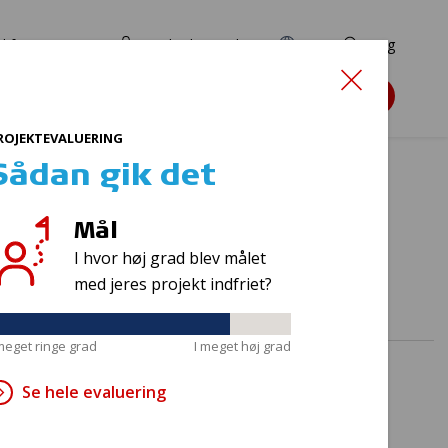
d for ansøgere
TryghedsPortalen
EN
Søg
Søg støtte
ROJEKTEVALUERING
Sådan gik det
Mål
amilier
I hvor høj grad blev målet
med jeres projekt indfriet?
 meget ringe grad
I meget høj grad
Se hele evaluering