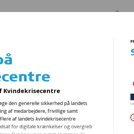
Log in
Om os
P
centre
på
ecentre
lser for børn & f
f Kvindekrisecentre
l øge den generelle sikkerhed på landets
I
ng af medarbejdere, frivillige samt
Flere af landets kvindekrisecentre
udsat for digitale krænkelser og overgreb