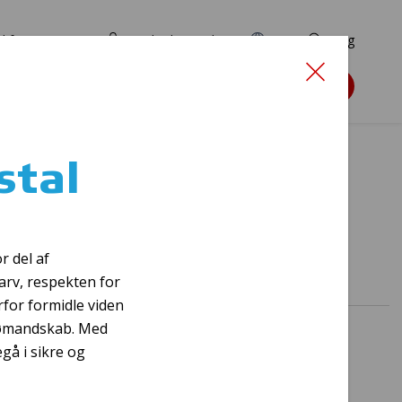
d for ansøgere
TryghedsPortalen
EN
Søg
Søg støtte
stal
r del af
arv, respekten for
for formidle viden
 sømandskab. Med
gå i sikre og