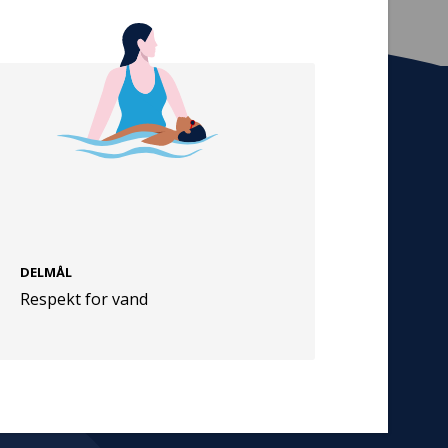
Tilmeld nyhedsbrev
De seneste nyheder om TrygFondens og
TryghedsGruppens aktiviteter direkte i din
indbakke.
Tilmeld
DELMÅL
Respekt for vand
Cookies
Persondata
Vilkår