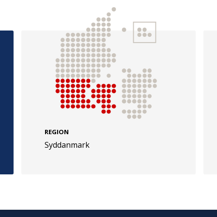
e
Følg os
evej 49
TryghedsGruppen
Facebook
LinkedIn
l
REGION
TrygFonden
Syddanmark
Facebook
LinkedIn