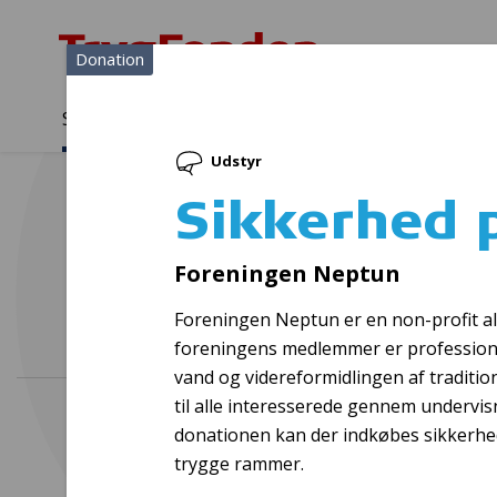
Donation
Sådan støtter vi
Medlemmer
Viden
Udstyr
Sådan støtter vi
Forside
...
Projekter og donationer
Sikkerhed på NEPTUN af M
Sikkerhed 
Foreningen Neptun
Foreningen Neptun er en non-profit alme
foreningens medlemmer er professionell
vand og videreformidlingen af traditi
til alle interesserede gennem undervis
donationen kan der indkøbes sikkerhed
trygge rammer.