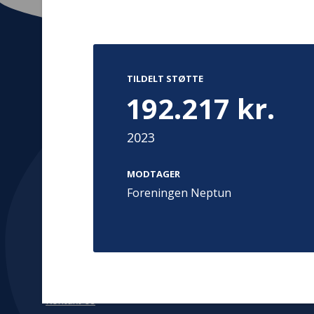
TILDELT STØTTE
Kontakt
Adress
192.217 kr.
Hummeltoft
TrygFonden
2830 Virum
2023
T:
45 26 08 00
Denmark
info@trygfonden.dk
Vis vej herti
MODTAGER
TryghedsGruppen
Foreningen Neptun
T:
45 26 08 26
info@tryghedsgruppen.dk
Fakturering
Kontakt os