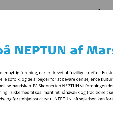
Log in
Om os
arstal
på NEPTUN af Mar
Luftballonen
nnyttig forening, der er drevet af frivillige kræfter. En sto
e søfolk, og de arbejder for at bevare den sejlende kultur
onelt sømandskab. På Skonnerten NEPTUN vil foreningen der
ning i sikkerhed til søs, maritimt håndværk og traditionelt
s- og førstehjælpsudstyr til NEPTUN, så sejladsen kan fore