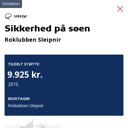
Donation
Udstyr
Sikkerhed på søen
Videre med håbet
Roklubben Sleipnir
TILDELT STØTTE
9.925 kr.
2015
Tilmeld nyhedsbrev
De seneste nyheder om TrygFondens og TryghedsGruppens
MODTAGER
aktiviteter direkte i din indbakke.
Roklubben Sleipnir
Tilmeld