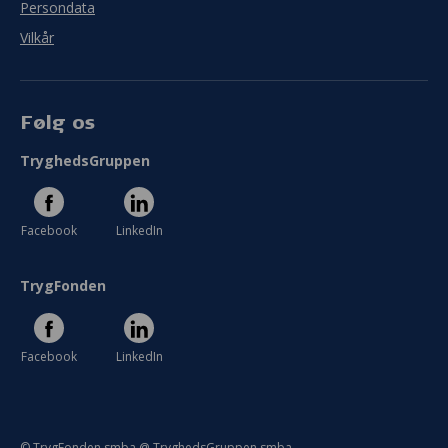
Persondata
Vilkår
Følg os
TryghedsGruppen
Facebook
LinkedIn
TrygFonden
Facebook
LinkedIn
© TrygFonden smba @ TryghedsGruppen smba.