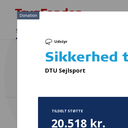
Donation
Sådan støtter vi
Medlemmer
Viden
Udstyr
Sådan støtter vi
Forside
...
Projekter og donationer
Sikkerhed til søs
Sikkerhed t
Fø
DTU Sejlsport
TILDELT STØTTE
20.518 kr.