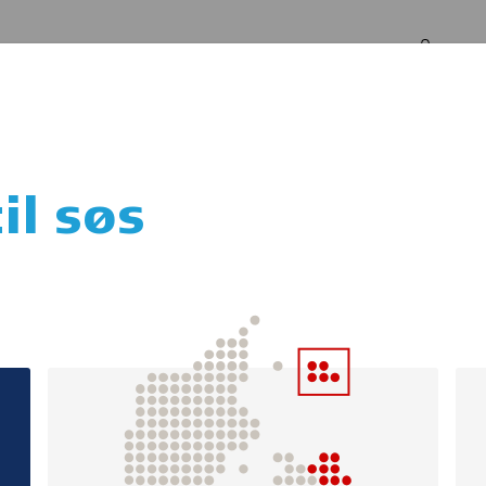
Log in
Om os
il søs
rstehjælpskurser
(