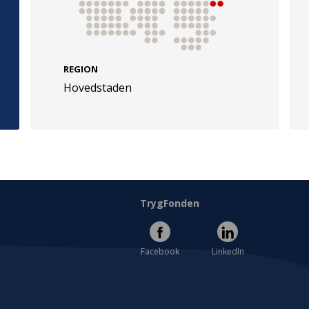
REGION
Hovedstaden
e
Følg os
evej 49
TryghedsGruppen
Facebook
LinkedIn
l
TrygFonden
Facebook
LinkedIn