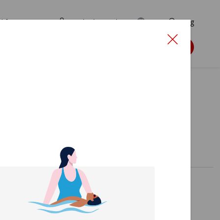
d for ansøgere
TryghedsPortalen
EN
Søg
Søg støtte
12)