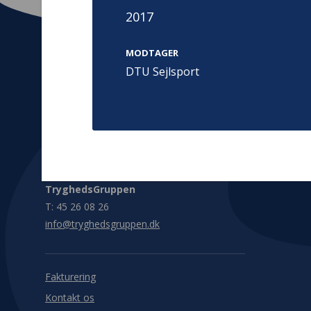
2017
MODTAGER
DTU Sejlsport
Kontakt
Adress
Hummeltoft
TrygFonden
2830 Virum
T:
45 26 08 00
Denmark
info@trygfonden.dk
Vis vej herti
TryghedsGruppen
T:
45 26 08 26
info@tryghedsgruppen.dk
Fakturering
Kontakt os