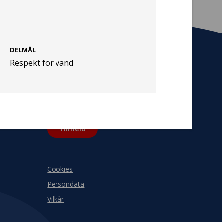
DELMÅL
Respekt for vand
Tilmeld nyhedsbrev
De seneste nyheder om TrygFondens og
TryghedsGruppens aktiviteter direkte i din
indbakke.
Tilmeld
Cookies
Persondata
Vilkår