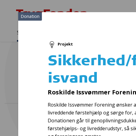
Donation
Sådan støtter vi
Medlemmer
Viden
Projekt
Sådan støtter vi
Forside
...
Projekter og donationer
Sikkerhed/fællesskab i is
Sikkerhed/f
isvand
Roskilde Issvømmer Forening
Roskilde Issvømmer Forening ønsker a
livreddende førstehjælp og sørge for, 
Donationen går til genoplivningsdukk
førstehjælps- og livredderudstyr, så