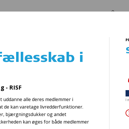
Log in
Om os
P
vand
ællesskab i
Førstehjælpskursu
 - RISF
t uddanne alle deres medlemmer i
I
at de kan varetage livredderfunktioner.
er, bjærgningsdukker og andet
 sikkerheden kan øges for både medlemmer