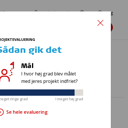
d for ansøgere
TryghedsPortalen
EN
Søg
Søg støtte
ROJEKTEVALUERING
Sådan gik det
Mål
s
I hvor høj grad blev målet
med jeres projekt indfriet?
 meget ringe grad
I meget høj grad
Se hele evaluering