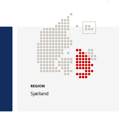
e
Følg os
evej 49
TryghedsGruppen
Facebook
LinkedIn
l
TrygFonden
REGION
Sjælland
Facebook
LinkedIn