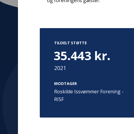
og foreningens gæster.
Kontakt
Adress
TILDELT STØTTE
Hummeltoft
35.443 kr.
TrygFonden
2830 Virum
T:
45 26 08 00
Denmark
info@trygfonden.dk
2021
Vis vej herti
TryghedsGruppen
MODTAGER
T:
45 26 08 26
Roskilde Issvømmer Forening -
info@tryghedsgruppen.dk
RISF
Fakturering
Kontakt os