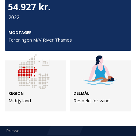
Tilmeld
54.927 kr.
2022
Kontakt
Adresse
MODTAGER
Hummeltoftevej 49
Foreningen M/V River Thames
TrygFonden
2830 Virum
T:
45 26 08 00
Denmark
info@trygfonden.dk
Vis vej hertil
TryghedsGruppen
T:
45 26 08 26
info@tryghedsgruppen.dk
REGION
DELMÅL
Midtjylland
Respekt for vand
Fakturering
Kontakt os
Presse