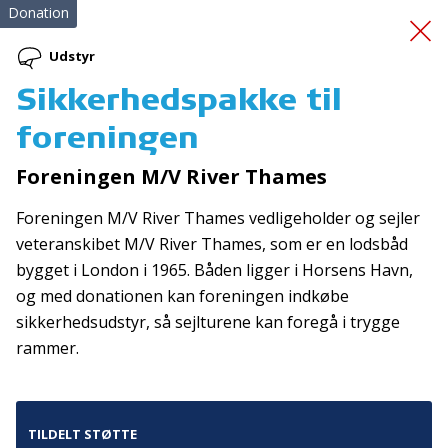
Donation
Udstyr
Sikkerhedspakke til
Udvikling
foreningen
Beredskabsdrone
Foreningen M/V River Thames
Foreningen M/V River Thames vedligeholder og sejler
veteranskibet M/V River Thames, som er en lodsbåd
bygget i London i 1965. Båden ligger i Horsens Havn,
og med donationen kan foreningen indkøbe
sikkerhedsudstyr, så sejlturene kan foregå i trygge
Tilmeld nyhedsbrev
rammer.
De seneste nyheder om TrygFondens og TryghedsGruppens
aktiviteter direkte i din indbakke.
TILDELT STØTTE