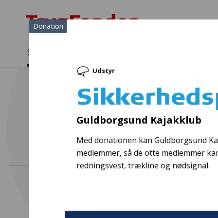
Donation
Sådan støtter vi
Medlemmer
Viden
Udstyr
Sådan støtter vi
Forside
...
Projekter og donationer
Sikkerhedspakker - kajak
Sikkerheds
Får
Guldborgsund Kajakklub
Med donationen kan Guldborgsund Kajak
medlemmer, så de otte medlemmer kan
redningsvest, trækline og nødsignal.