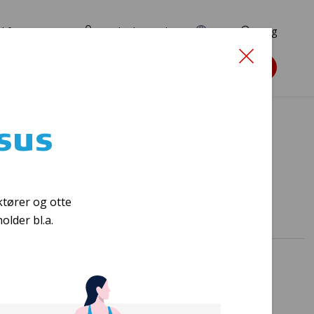
d for ansøgere
TryghedsPortalen
EN
Søg
Søg støtte
sus
ess?
tører og otte
lder bl.a.