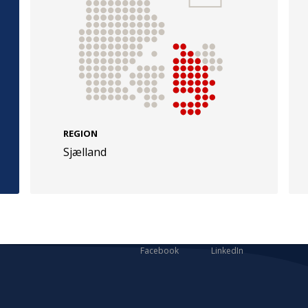
e
Følg os
evej 49
TryghedsGruppen
REGION
Sjælland
Facebook
LinkedIn
l
TrygFonden
Facebook
LinkedIn