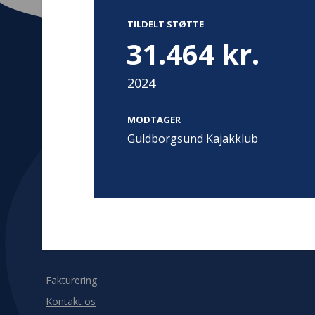
TILDELT STØTTE
31.464 kr.
2024
Kontakt
Adress
Hummeltoft
MODTAGER
TrygFonden
2830 Virum
Guldborgsund Kajakklub
T:
45 26 08 00
Denmark
info@trygfonden.dk
Vis vej herti
TryghedsGruppen
T:
45 26 08 26
info@tryghedsgruppen.dk
Fakturering
Kontakt os