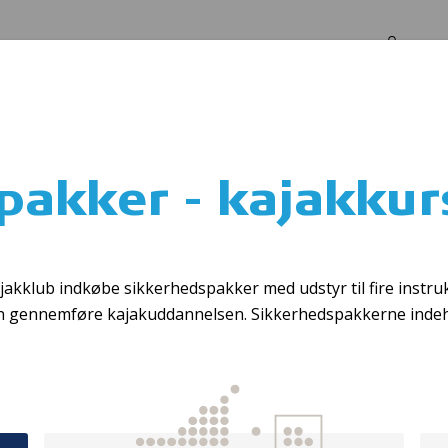
Log in
Om os
kursus
pakker - kajakkur
 Hjerteløbere str
klub indkøbe sikkerhedspakker med udstyr til fire instruk
 gennemføre kajakuddannelsen. Sikkerhedspakkerne indeho