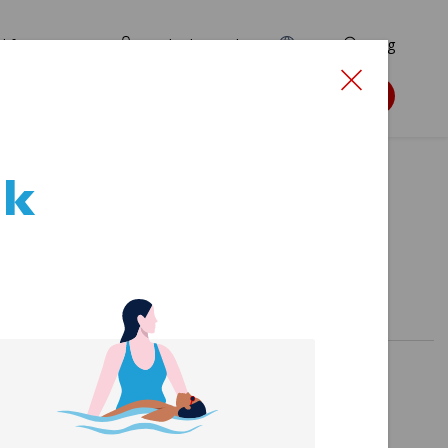
d for ansøgere
TryghedsPortalen
EN
Søg
Søg støtte
ak
mmen