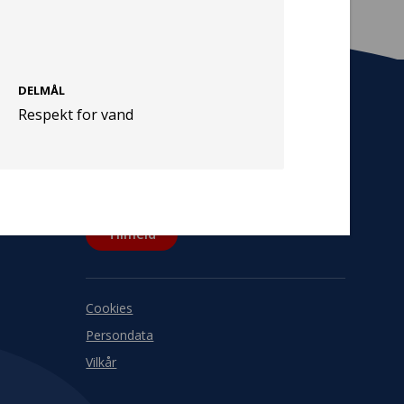
DELMÅL
Respekt for vand
Tilmeld nyhedsbrev
De seneste nyheder om TrygFondens og
TryghedsGruppens aktiviteter direkte i din
indbakke.
Tilmeld
Cookies
Persondata
Vilkår