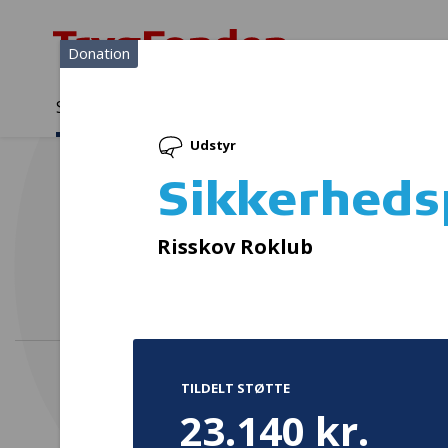
Donation
Sådan støtter vi
Medlemmer
Viden
Udstyr
Sådan støtter vi
Forside
...
Projekter og donationer
Sikkerhedspakker til havk
Sikkerheds
Jum
Risskov Roklub
TILDELT STØTTE
23.140 kr.