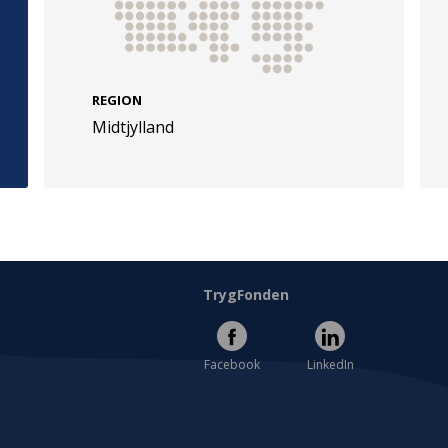
REGION
Midtjylland
e
Følg os
evej 49
TryghedsGruppen
Facebook
LinkedIn
l
TrygFonden
Facebook
LinkedIn