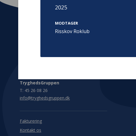
2025
MODTAGER
Risskov Roklub
Kontakt
Adress
Hummeltoft
TrygFonden
2830 Virum
T:
45 26 08 00
Denmark
info@trygfonden.dk
Vis vej herti
TryghedsGruppen
T:
45 26 08 26
info@tryghedsgruppen.dk
Fakturering
Kontakt os