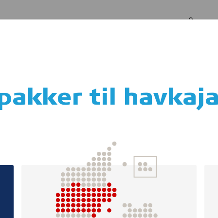
Log in
Om os
ajak
pakker til havkaj
p4fun i Storstrø