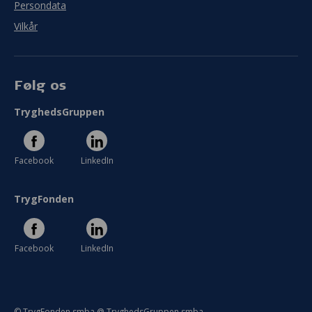
Persondata
Vilkår
Følg os
TryghedsGruppen
Facebook
LinkedIn
TrygFonden
Facebook
LinkedIn
© TrygFonden smba @ TryghedsGruppen smba.