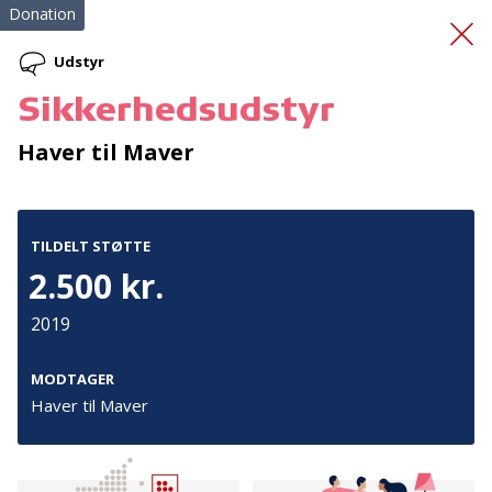
Donation
Udstyr
Sikkerhedsudstyr
Fremtidens krisecenter
Haver til Maver
TILDELT STØTTE
2.500 kr.
2019
Tilmeld nyhedsbrev
De seneste nyheder om TrygFondens og TryghedsGruppens
MODTAGER
aktiviteter direkte i din indbakke.
Haver til Maver
Tilmeld