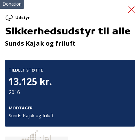
Donation
Udstyr
Sikkerhedsudstyr til alle
hjælp til demente
Sunds Kajak og friluft
TILDELT STØTTE
13.125 kr.
2016
Tilmeld nyhedsbrev
De seneste nyheder om TrygFondens og TryghedsGruppens
MODTAGER
aktiviteter direkte i din indbakke.
Sunds Kajak og friluft
Tilmeld