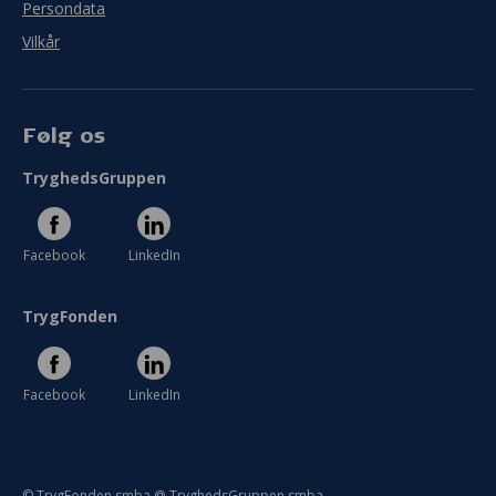
Persondata
Vilkår
Følg os
TryghedsGruppen
Facebook
LinkedIn
TrygFonden
Facebook
LinkedIn
© TrygFonden smba @ TryghedsGruppen smba.