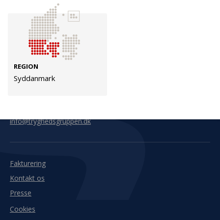
Kontakt
Adresse
Hummeltoftevej 49
TrygFonden
2830 Virum
T:
45 26 08 00
REGION
Denmark
info@trygfonden.dk
Syddanmark
Vis vej hertil
TryghedsGruppen
T:
45 26 08 26
info@tryghedsgruppen.dk
Fakturering
Kontakt os
Presse
Cookies