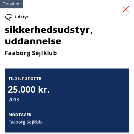
Donation
Udstyr
sikkerhedsudstyr,
Indkøb af Paro
uddannelse
Faaborg Sejlklub
TILDELT STØTTE
25.000 kr.
Tilmeld nyhedsbrev
2013
De seneste nyheder om TrygFondens og TryghedsGruppens
aktiviteter direkte i din indbakke.
MODTAGER
Faaborg Sejlklub
Tilmeld