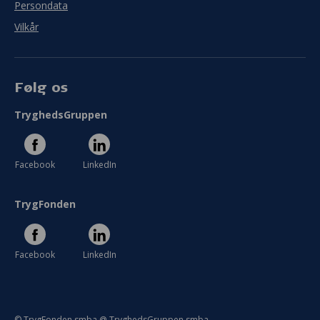
Persondata
Vilkår
Følg os
TryghedsGruppen
Facebook
LinkedIn
TrygFonden
Facebook
LinkedIn
© TrygFonden smba @ TryghedsGruppen smba.