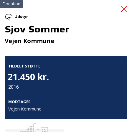
Donation
Udstyr
Sjov Sommer
Sjov Sommer
Vejen Kommune
TILDELT STØTTE
21.450 kr.
2016
Tilmeld nyhedsbrev
De seneste nyheder om TrygFondens og TryghedsGruppens
MODTAGER
aktiviteter direkte i din indbakke.
Vejen Kommune
Tilmeld