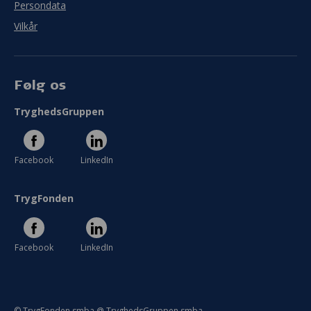
Persondata
Vilkår
Følg os
TryghedsGruppen
Facebook
LinkedIn
TrygFonden
Facebook
LinkedIn
© TrygFonden smba @ TryghedsGruppen smba.