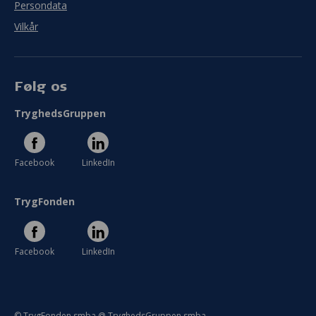
Persondata
Vilkår
Følg os
TryghedsGruppen
Facebook
LinkedIn
TrygFonden
Facebook
LinkedIn
© TrygFonden smba @ TryghedsGruppen smba.