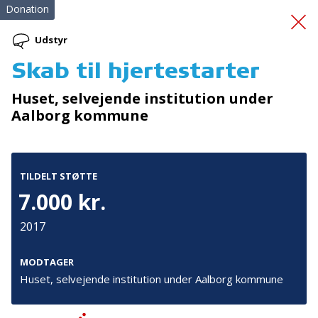
Donation
Udstyr
Skab til hjertestarter
VHF-radio
Huset, selvejende institution under
Aalborg kommune
TILDELT STØTTE
7.000 kr.
Tilmeld nyhedsbrev
2017
De seneste nyheder om TrygFondens og TryghedsGruppens
aktiviteter direkte i din indbakke.
MODTAGER
Huset, selvejende institution under Aalborg kommune
Tilmeld