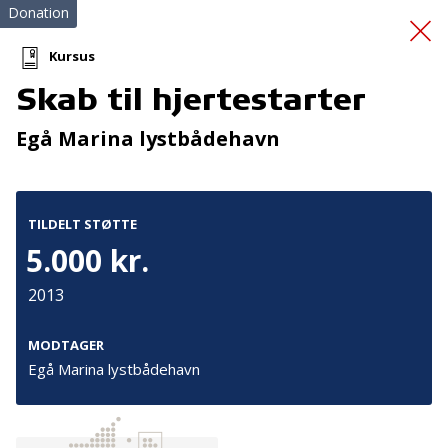
Donation
Kursus
Skab til hjertestarter
Køb af 5 stk.
Egå Marina lystbådehavn
redningsveste
TILDELT STØTTE
5.000 kr.
2013
Tilmeld nyhedsbrev
MODTAGER
Egå Marina lystbådehavn
De seneste nyheder om TrygFondens og TryghedsGruppens
aktiviteter direkte i din indbakke.