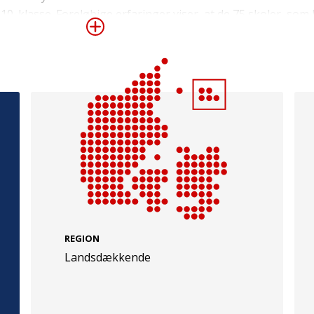
0. klasse. Foreløbige erfaringer viser, at de 75 skoler, som
dre social trivsel end sammenlignelige skoler uden Skolestyr
r på tværs af landet, mens forankringen på de første 75 skol
samarbejde samt et styrket forælder- og skolebestyrelses
e
Følg os
evej 49
TryghedsGruppen
Facebook
LinkedIn
l
TrygFonden
REGION
Landsdækkende
Facebook
LinkedIn