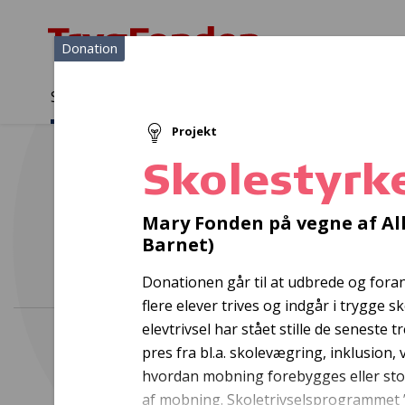
Donation
Sådan støtter vi
Medlemmer
Viden
Projekt
Sådan støtter vi
Forside
...
Projekter og donationer
Skolestyrken - Forankring
Skolestyrk
Mary Fonden på vegne af Al
Barnet)
Donationen går til at udbrede og foran
flere elever trives og indgår i trygge 
elevtrivsel har stået stille de seneste t
pres fra bl.a. skolevægring, inklusion
hvordan mobning forebygges eller sto
af mobning. Skoletrivselsprogrammet ”S