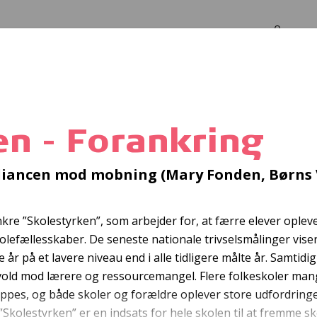
Log in
Om os
en - Forankring
En at tale med
liancen mod mobning (Mary Fonden, Børns 
kre ”Skolestyrken”, som arbejder for, at færre elever oplev
skolefællesskaber. De seneste nationale trivselsmålinger vise
re år på et lavere niveau end i alle tidligere målte år. Samtid
, vold mod lærere og ressourcemangel. Flere folkeskoler man
ppes, og både skoler og forældre oplever store udfordring
kolestyrken” er en indsats for hele skolen til at fremme sk