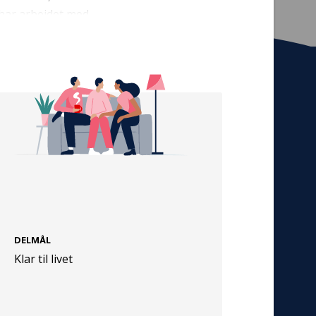
 har arbejdet med
ken. Indsatsen skal
er skal styrkes
arbejde.
Tilmeld nyhedsbrev
De seneste nyheder om TrygFondens og
TryghedsGruppens aktiviteter direkte i din
indbakke.
Tilmeld
DELMÅL
Cookies
Klar til livet
Persondata
Vilkår