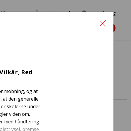
d for ansøgere
TryghedsPortalen
EN
Søg
Søg støtte
Vilkår, Red
er mobning, og at
r, at den generelle
ig er skolerne under
gler viden om,
er med håndtering
oletrivsel, bremse