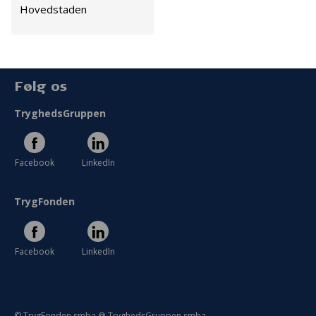
Persondata
Hovedstaden
Vilkår
Følg os
TryghedsGruppen
Facebook
LinkedIn
TrygFonden
Facebook
LinkedIn
© TrygFonden smba @ TryghedsGruppen smba.