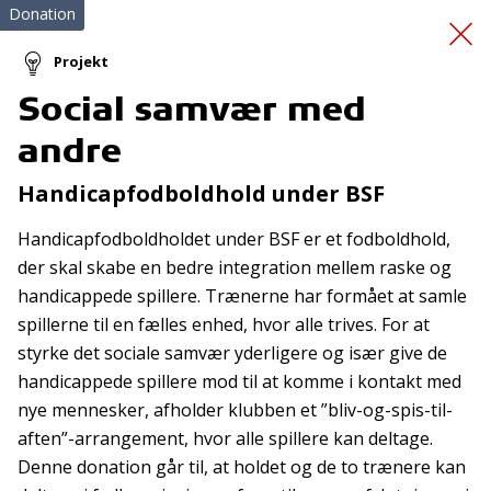
Donation
Projekt
Social samvær med
Indkøb af Paro
andre
Handicapfodboldhold under BSF
Handicapfodboldholdet under BSF er et fodboldhold,
der skal skabe en bedre integration mellem raske og
handicappede spillere. Trænerne har formået at samle
spillerne til en fælles enhed, hvor alle trives. For at
Tilmeld nyhedsbrev
styrke det sociale samvær yderligere og især give de
De seneste nyheder om TrygFondens og TryghedsGruppens
handicappede spillere mod til at komme i kontakt med
aktiviteter direkte i din indbakke.
nye mennesker, afholder klubben et ”bliv-og-spis-til-
aften”-arrangement, hvor alle spillere kan deltage.
Tilmeld
Denne donation går til, at holdet og de to trænere kan