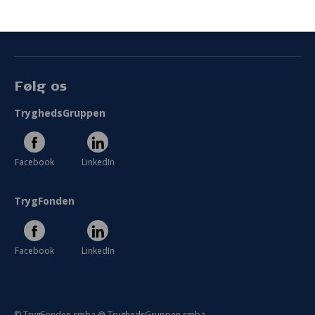
Persondata
Vilkår
Følg os
TryghedsGruppen
Facebook
LinkedIn
TrygFonden
Facebook
LinkedIn
© TrygFonden smba @ TryghedsGruppen smba.