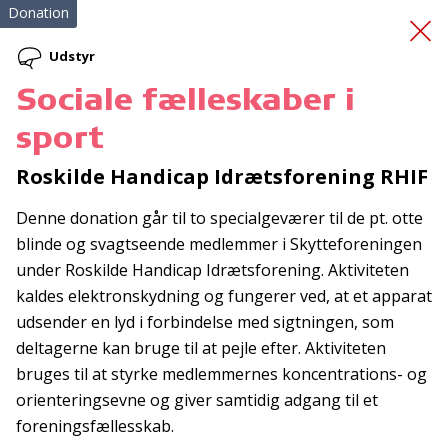
Donation
Udstyr
Sociale fælleskaber i
Bus til udflugt
sport
Roskilde Handicap Idrætsforening RHIF
Denne donation går til to specialgeværer til de pt. otte
blinde og svagtseende medlemmer i Skytteforeningen
under Roskilde Handicap Idrætsforening. Aktiviteten
kaldes elektronskydning og fungerer ved, at et apparat
Tilmeld nyhedsbrev
udsender en lyd i forbindelse med sigtningen, som
De seneste nyheder om TrygFondens og TryghedsGruppens
deltagerne kan bruge til at pejle efter. Aktiviteten
aktiviteter direkte i din indbakke.
bruges til at styrke medlemmernes koncentrations- og
orienteringsevne og giver samtidig adgang til et
Tilmeld
foreningsfællesskab.