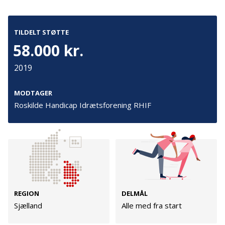
Kontakt
Adresse
TILDELT STØTTE
58.000 kr.
Hummeltoftevej 49
TrygFonden
2830 Virum
T:
45 26 08 00
2019
Denmark
info@trygfonden.dk
Vis vej hertil
MODTAGER
TryghedsGruppen
Roskilde Handicap Idrætsforening RHIF
T:
45 26 08 26
info@tryghedsgruppen.dk
Fakturering
Kontakt os
REGION
DELMÅL
Presse
Sjælland
Alle med fra start
Cookies