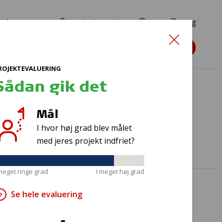
d for ansøgere
TryghedsPortalen
EN
Søg
Søg støtte
ROJEKTEVALUERING
Sådan gik det
Mål
I hvor høj grad blev målet
med jeres projekt indfriet?
 meget ringe grad
I meget høj grad
Se hele evaluering