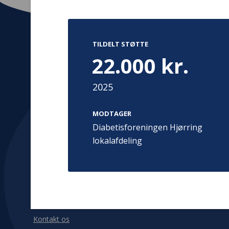
TILDELT STØTTE
22.000 kr.
Kontakt
Adress
Hummeltoft
2025
TrygFonden
2830 Virum
T:
45 26 08 00
Denmark
info@trygfonden.dk
MODTAGER
Vis vej herti
Diabetisforeningen Hjørring
TryghedsGruppen
lokalafdeling
T:
45 26 08 26
info@tryghedsgruppen.dk
Fakturering
Kontakt os