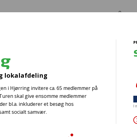
Log in
Om os
P
ng
Redningsveste
g lokalafdeling
n i Hjørring invitere ca. 65 medlemmer på
g. Turen skal give ensomme medlemmer
 der bl.a. inkluderer et besøg hos
I
samt socialt samvær.