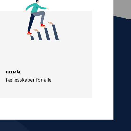
Tilmeld nyhedsbrev
De seneste nyheder om TrygFondens og
TryghedsGruppens aktiviteter direkte i din
indbakke.
DELMÅL
Tilmeld
Fællesskaber for alle
Cookies
Persondata
Vilkår