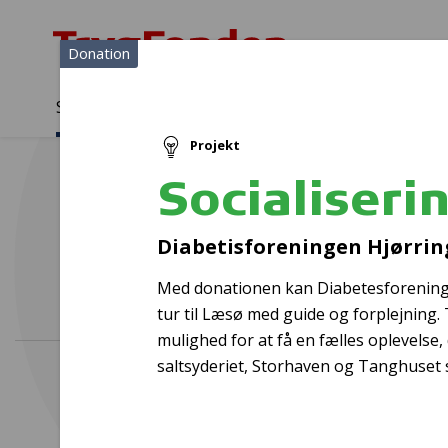
Donation
Sådan støtter vi
Medlemmer
Viden
Projekt
Sådan støtter vi
Forside
...
Projekter og donationer
Socialisering
Socialiseri
Diabetisforeningen Hjørrin
Med donationen kan Diabetesforeninge
tur til Læsø med guide og forplejnin
mulighed for at få en fælles oplevelse,
saltsyderiet, Storhaven og Tanghuset 