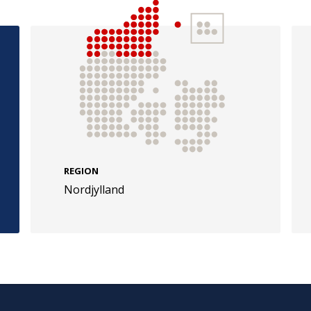
e
Følg os
evej 49
TryghedsGruppen
Facebook
LinkedIn
l
REGION
Nordjylland
TrygFonden
Facebook
LinkedIn