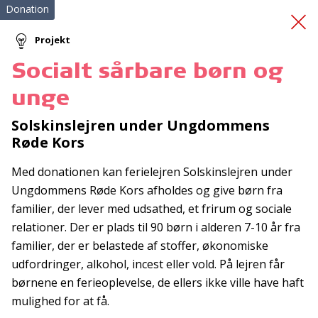
Donation
Projekt
Socialt sårbare børn og
En snak for livet
unge
Solskinslejren under Ungdommens
Røde Kors
Med donationen kan ferielejren Solskinslejren under
Ungdommens Røde Kors afholdes og give børn fra
familier, der lever med udsathed, et frirum og sociale
Tilmeld nyhedsbrev
relationer. Der er plads til 90 børn i alderen 7-10 år fra
De seneste nyheder om TrygFondens og TryghedsGruppens
familier, der er belastede af stoffer, økonomiske
aktiviteter direkte i din indbakke.
udfordringer, alkohol, incest eller vold. På lejren får
børnene en ferieoplevelse, de ellers ikke ville have haft
Tilmeld
mulighed for at få.