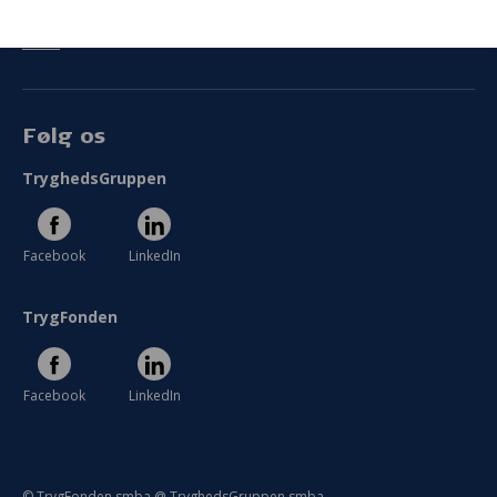
Persondata
Vilkår
Følg os
TryghedsGruppen
Facebook
LinkedIn
TrygFonden
Facebook
LinkedIn
© TrygFonden smba @ TryghedsGruppen smba.