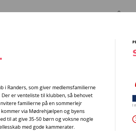
Log in
Om os
P
r
PSANG Sommerluc
ub i Randers, som giver medlemsfamilierne
&Fællessang
 Der er venteliste til klubben, så behovet
 invitere familierne på en sommerlejr
I
å kommer via Mødrehjælpen og byens
ed til at give 35-50 børn og voksne nogle
 fællesskab med gode kammerater.