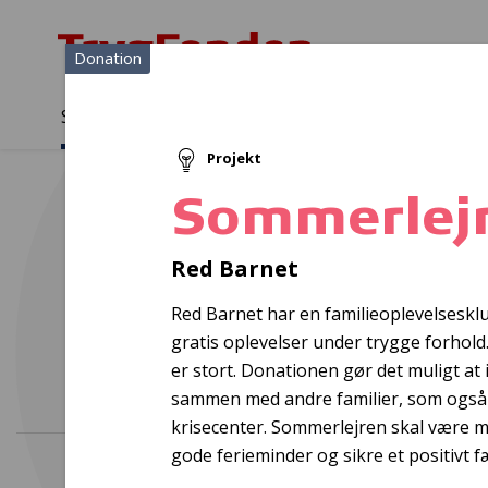
Donation
Sådan støtter vi
Medlemmer
Viden
Projekt
Sådan støtter vi
Forside
...
Projekter og donationer
Sommerlejr
Sommerlej
O
Red Barnet
Red Barnet har en familieoplevelseskl
gratis oplevelser under trygge forhold.
er stort. Donationen gør det muligt at
sammen med andre familier, som ogs
krisecenter. Sommerlejren skal være m
gode ferieminder og sikre et positivt