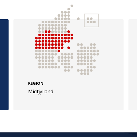
e
Følg os
evej 49
TryghedsGruppen
REGION
Midtjylland
Facebook
LinkedIn
l
TrygFonden
Facebook
LinkedIn