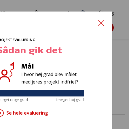
d for ansøgere
TryghedsPortalen
EN
Søg
Søg støtte
ROJEKTEVALUERING
Sådan gik det
Mål
ia
I hvor høj grad blev målet
med jeres projekt indfriet?
 meget ringe grad
I meget høj grad
Se hele evaluering