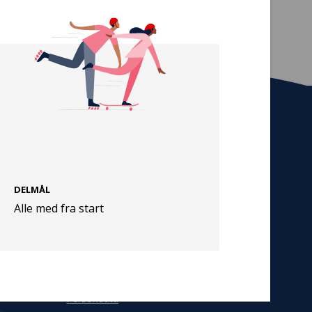
Tilmeld nyhedsbrev
De seneste nyheder om TrygFondens og
TryghedsGruppens aktiviteter direkte i din
DELMÅL
indbakke.
Alle med fra start
Tilmeld
Cookies
Persondata