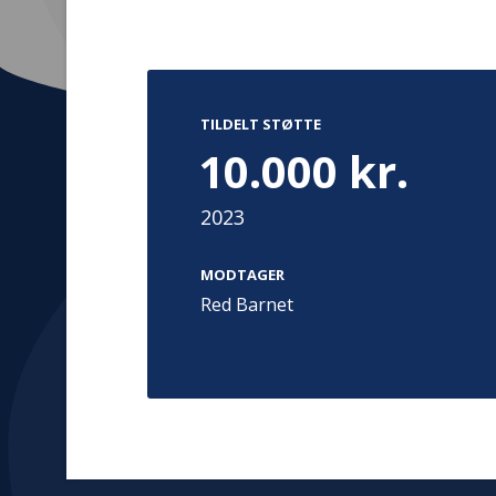
TILDELT STØTTE
10.000 kr.
Kontakt
Adress
2023
Hummeltoft
TrygFonden
2830 Virum
MODTAGER
T:
45 26 08 00
Denmark
Red Barnet
info@trygfonden.dk
Vis vej herti
TryghedsGruppen
T:
45 26 08 26
info@tryghedsgruppen.dk