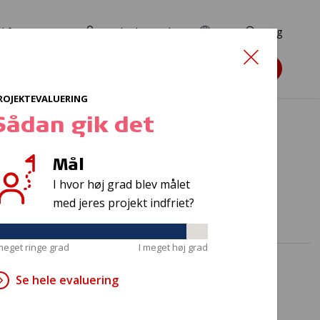
d for ansøgere
TryghedsPortalen
EN
Søg
Søg støtte
ROJEKTEVALUERING
Sådan gik det
Mål
ng
I hvor høj grad blev målet
med jeres projekt indfriet?
 meget ringe grad
I meget høj grad
Se hele evaluering