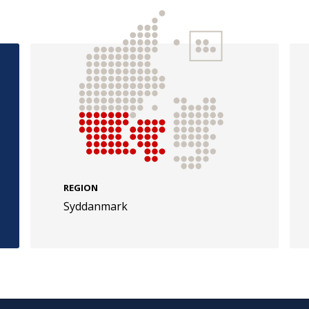
e
Følg os
evej 49
TryghedsGruppen
Facebook
LinkedIn
l
REGION
TrygFonden
Syddanmark
Facebook
LinkedIn