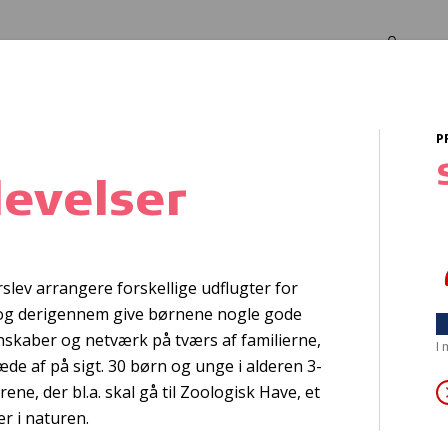
Log in
Om os
P
evelser
ben vand svømni
ev arrangere forskellige udflugter for
n og derigennem give børnene nogle gode
nskaber og netværk på tværs af familierne,
I
e af på sigt. 30 børn og unge i alderen 3-
ene, der bl.a. skal gå til Zoologisk Have, et
r i naturen.