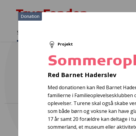
Donation
Sådan støtter vi
Medlemmer
Viden
Projekt
Sådan støtter vi
Forside
...
Projekter og donationer
Sommeroplevelser
Sommeropl
Å
Red Barnet Haderslev
Med donationen kan Red Barnet Hadersl
familierne i Familieoplevelsesklubbe
oplevelser. Turene skal også skabe ve
som både børn og voksne kan have glæd
17 år samt 20 forældre kan deltage i tur
sommerland, et museum eller aktivitete