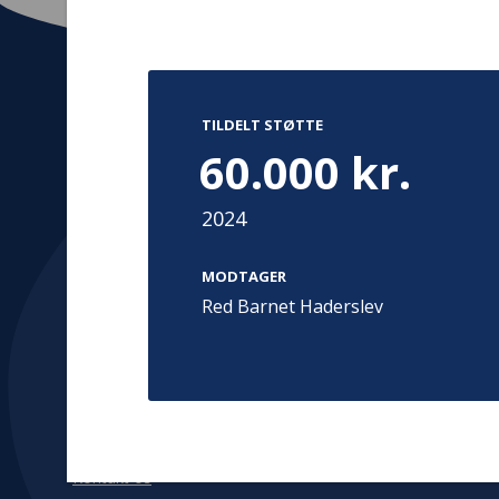
TILDELT STØTTE
Kontakt
Adress
60.000 kr.
Hummeltoft
TrygFonden
2830 Virum
2024
T:
45 26 08 00
Denmark
info@trygfonden.dk
Vis vej herti
MODTAGER
TryghedsGruppen
Red Barnet Haderslev
T:
45 26 08 26
info@tryghedsgruppen.dk
Fakturering
Kontakt os