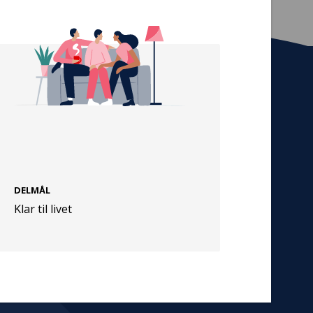
Tilmeld nyhedsbrev
De seneste nyheder om TrygFondens og
TryghedsGruppens aktiviteter direkte i din
indbakke.
Tilmeld
DELMÅL
Klar til livet
Cookies
Persondata
Vilkår