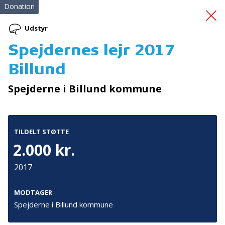
Donation
Udstyr
Spejdernes lejr 2017
Hjertestarterkursus
Billund
Spejderne i Billund kommune
TILDELT STØTTE
2.000 kr.
Tilmeld nyhedsbrev
2017
De seneste nyheder om TrygFondens og TryghedsGruppens
aktiviteter direkte i din indbakke.
MODTAGER
Spejderne i Billund kommune
Tilmeld