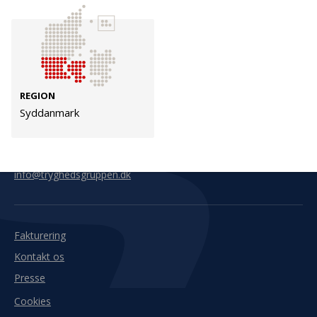
Kontakt
Adresse
Hummeltoftevej 49
TrygFonden
2830 Virum
T:
45 26 08 00
REGION
Denmark
info@trygfonden.dk
Syddanmark
Vis vej hertil
TryghedsGruppen
T:
45 26 08 26
info@tryghedsgruppen.dk
Fakturering
Kontakt os
Presse
Cookies