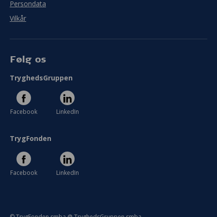
Persondata
Vilkår
Følg os
TryghedsGruppen
Facebook
LinkedIn
TrygFonden
Facebook
LinkedIn
© TrygFonden smba @ TryghedsGruppen smba.