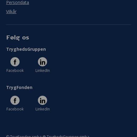
Persondata
Vilkår
Følg os
TryghedsGruppen
Facebook
LinkedIn
TrygFonden
Facebook
LinkedIn
© TrygFonden smba @ TryghedsGruppen smba.