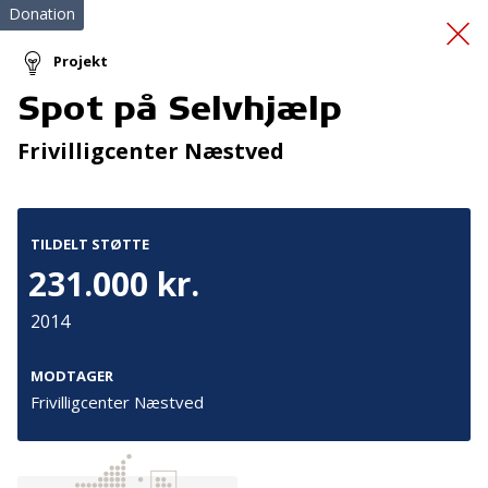
Donation
Projekt
Spot på Selvhjælp
Redningsveste
Frivilligcenter Næstved
TILDELT STØTTE
231.000 kr.
2014
Tilmeld nyhedsbrev
De seneste nyheder om TrygFondens og TryghedsGruppens
MODTAGER
aktiviteter direkte i din indbakke.
Frivilligcenter Næstved
Tilmeld