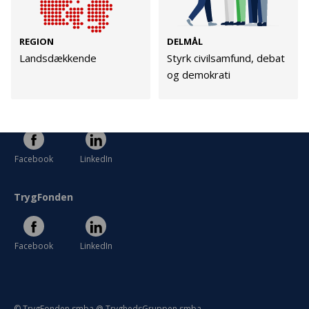
Persondata
Vilkår
REGION
DELMÅL
Landsdækkende
Styrk civilsamfund, debat
og demokrati
Følg os
TryghedsGruppen
Facebook
LinkedIn
TrygFonden
Facebook
LinkedIn
© TrygFonden smba @ TryghedsGruppen smba.