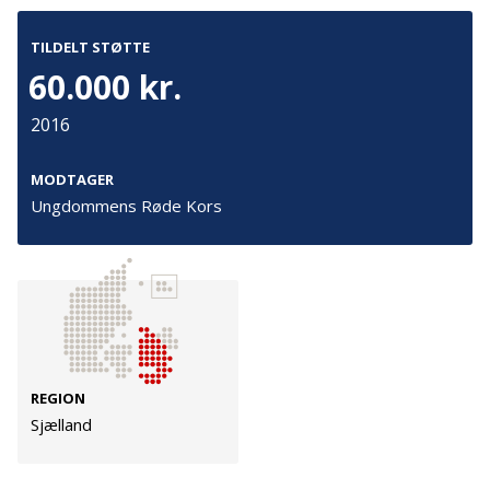
Persondata
Vilkår
TILDELT STØTTE
60.000 kr.
2016
Følg os
TryghedsGruppen
MODTAGER
Ungdommens Røde Kors
Facebook
LinkedIn
TrygFonden
Facebook
LinkedIn
REGION
Sjælland
© TrygFonden smba @ TryghedsGruppen smba.