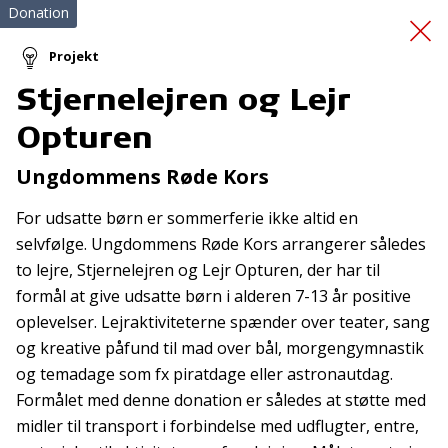
Donation
Projekt
Stjernelejren og Lejr
Førstehjælpskurser
Opturen
Ungdommens Røde Kors
For udsatte børn er sommerferie ikke altid en
selvfølge. Ungdommens Røde Kors arrangerer således
to lejre, Stjernelejren og Lejr Opturen, der har til
formål at give udsatte børn i alderen 7-13 år positive
Tilmeld nyhedsbrev
oplevelser. Lejraktiviteterne spænder over teater, sang
De seneste nyheder om TrygFondens og TryghedsGruppens
og kreative påfund til mad over bål, morgengymnastik
aktiviteter direkte i din indbakke.
og temadage som fx piratdage eller astronautdag.
Formålet med denne donation er således at støtte med
Tilmeld
midler til transport i forbindelse med udflugter, entre,