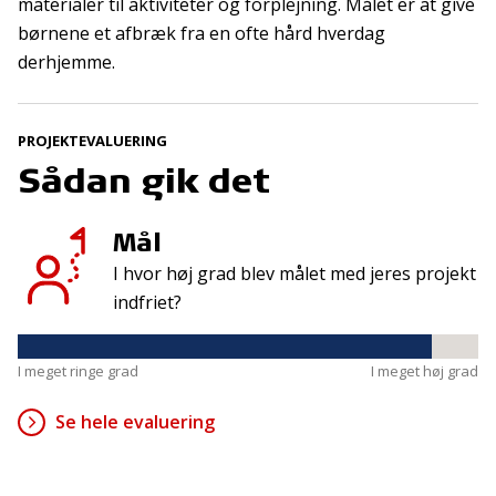
materialer til aktiviteter og forplejning. Målet er at give
børnene et afbræk fra en ofte hård hverdag
Kontakt
Adresse
derhjemme.
Hummeltoftevej 49
TrygFonden
2830 Virum
T:
45 26 08 00
PROJEKTEVALUERING
Denmark
info@trygfonden.dk
Sådan gik det
Vis vej hertil
TryghedsGruppen
Mål
T:
45 26 08 26
I hvor høj grad blev målet med jeres projekt
info@tryghedsgruppen.dk
indfriet?
Fakturering
I meget ringe grad
I meget høj grad
Kontakt os
Se hele evaluering
Presse
Cookies