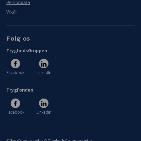
Persondata
Vilkår
Følg os
TryghedsGruppen
Facebook
LinkedIn
TrygFonden
Facebook
LinkedIn
© TrygFonden smba @ TryghedsGruppen smba.