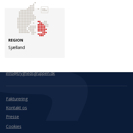
Kontakt
Adresse
Hummeltoftevej 49
TrygFonden
2830 Virum
T:
45 26 08 00
REGION
Denmark
info@trygfonden.dk
Sjælland
Vis vej hertil
TryghedsGruppen
T:
45 26 08 26
info@tryghedsgruppen.dk
Fakturering
Kontakt os
Presse
Cookies