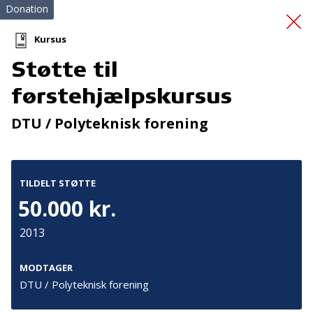
Donation
Kursus
Støtte til
Løbebånd
førstehjælpskursus
DTU / Polyteknisk forening
TILDELT STØTTE
50.000 kr.
Tilmeld nyhedsbrev
2013
De seneste nyheder om TrygFondens og TryghedsGruppens
aktiviteter direkte i din indbakke.
MODTAGER
DTU / Polyteknisk forening
Tilmeld