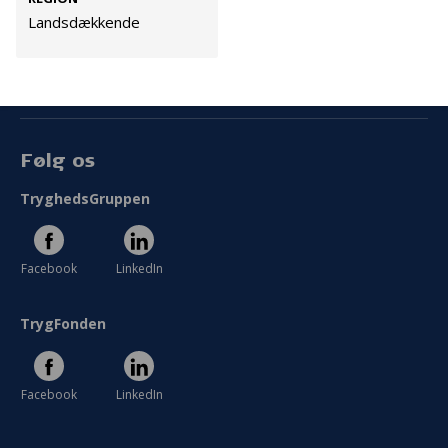
Cookies
Landsdækkende
Persondata
Vilkår
Følg os
TryghedsGruppen
Facebook
LinkedIn
TrygFonden
Facebook
LinkedIn