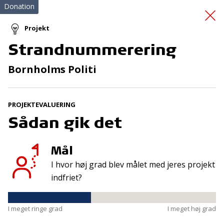
Donation
Projekt
Strandnummerering
Vi lærer sammen i
Bornholms Politi
indskolingen
PROJEKTEVALUERING
Sådan gik det
Mål
I hvor høj grad blev målet med jeres projekt
Tilmeld nyhedsbrev
indfriet?
De seneste nyheder om TrygFondens og TryghedsGruppens
aktiviteter direkte i din indbakke.
I meget ringe grad
I meget høj grad