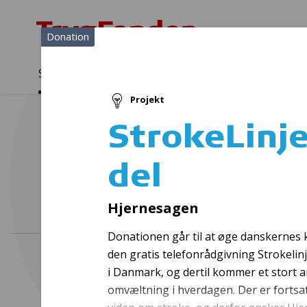
Donation
Sådan støtter vi
Medlemmer
Viden
Projekt
Sådan støtter vi
Forside
...
Projekter og donationer
StrokeLinjen - anden del
StrokeLinj
del
Hjernesagen
Donationen går til at øge danskernes ke
den gratis telefonrådgivning Strokelinj
i Danmark, og dertil kommer et stort 
omvæltning i hverdagen. Der er fortsa