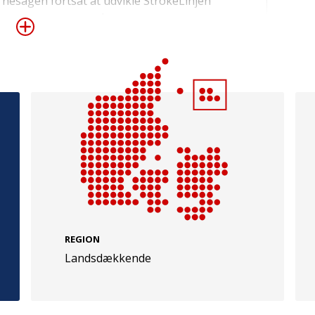
rnesagen fortsat at udvikle StrokeLinjen
lev etableret i efteråret 2020. Her kan
andre med interesse i stroke få viden og
roke til behandling, rehabilitering og livet
 i samarbejde med kommunerne og
e
Følg os
kabet til StrokeLinjen.
evej 49
TryghedsGruppen
Facebook
LinkedIn
l
TrygFonden
REGION
Landsdækkende
Facebook
LinkedIn