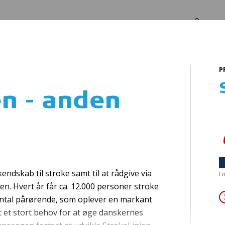
Log in
Om os
P
en - anden
Hjerterstarterska
ndskab til stroke samt til at rådgive via
I
en. Hvert år får ca. 12.000 personer stroke
antal pårørende, som oplever en markant
t et stort behov for at øge danskernes