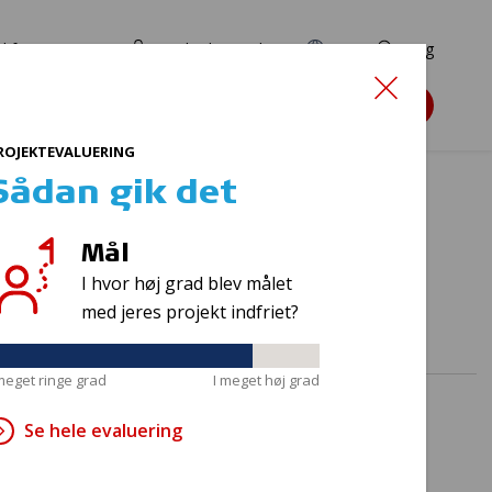
d for ansøgere
TryghedsPortalen
EN
Søg
Søg støtte
ROJEKTEVALUERING
Sådan gik det
Mål
b
I hvor høj grad blev målet
med jeres projekt indfriet?
 meget ringe grad
I meget høj grad
Se hele evaluering