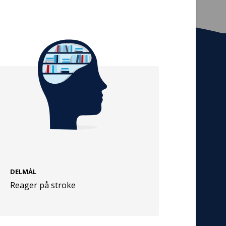
Tilmeld nyhedsbrev
De seneste nyheder om TrygFondens og
TryghedsGruppens aktiviteter direkte i din
indbakke.
Tilmeld
DELMÅL
Cookies
Reager på stroke
Persondata
Vilkår