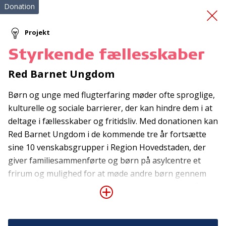
Donation
Projekt
Styrkende fællesskaber
Den Sociale Arbejdsplads
Red Barnet Ungdom
Børn og unge med flugterfaring møder ofte sproglige,
kulturelle og sociale barrierer, der kan hindre dem i at
deltage i fællesskaber og fritidsliv. Med donationen kan
Red Barnet Ungdom i de kommende tre år fortsætte
sine 10 venskabsgrupper i Region Hovedstaden, der
Tilmeld nyhedsbrev
giver familiesammenførte og børn på asylcentre et
frirum og mulighed for at møde andre børn gennem
De seneste nyheder om TrygFondens og TryghedsGruppens
aktiviteter direkte i din indbakke.
leg og sjove aktiviteter. Venskabsgrupperne består af
frivillige i alderen 16-30 år samt 7-10 børn mellem 6 og
Tilmeld
15 år. De frivillige står for oplevelser for børnene, der
styrker sociale og personlige ressourcer og fremmer