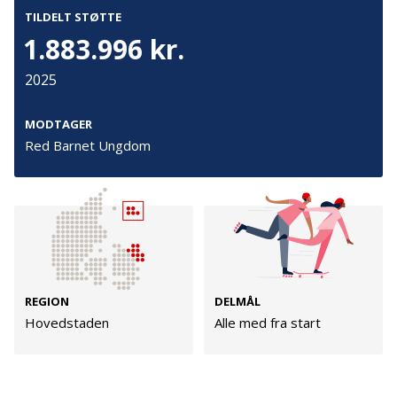
TILDELT STØTTE
trivsel. Målgruppen er ca. 300 børn med flugterfaring.
1.883.996 kr.
Kontakt
Adresse
2025
Hummeltoftevej 49
TrygFonden
2830 Virum
T:
45 26 08 00
Denmark
MODTAGER
info@trygfonden.dk
Red Barnet Ungdom
Vis vej hertil
TryghedsGruppen
T:
45 26 08 26
info@tryghedsgruppen.dk
Fakturering
REGION
DELMÅL
Kontakt os
Hovedstaden
Alle med fra start
Presse
Cookies