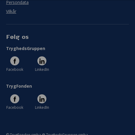
Persondata
Vilkår
Følg os
TryghedsGruppen
Facebook
LinkedIn
TrygFonden
Facebook
LinkedIn
© TrygFonden smba @ TryghedsGruppen smba.