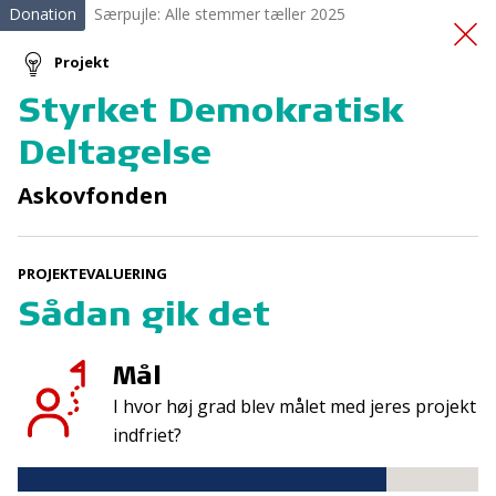
Donation
Særpujle: Alle stemmer tæller 2025
Projekt
Styrket Demokratisk
ADBB screening af
Deltagelse
spædbørn
Askovfonden
PROJEKTEVALUERING
Sådan gik det
Mål
Tilmeld nyhedsbrev
I hvor høj grad blev målet med jeres projekt
De seneste nyheder om TrygFondens og TryghedsGruppens
indfriet?
aktiviteter direkte i din indbakke.