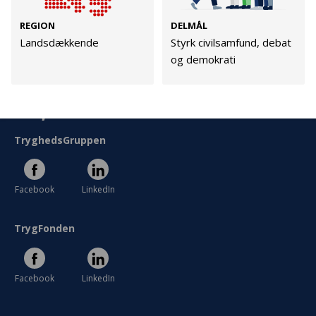
Cookies
REGION
DELMÅL
Persondata
Landsdækkende
Styrk civilsamfund, debat
Vilkår
og demokrati
Følg os
TryghedsGruppen
Facebook
LinkedIn
TrygFonden
Facebook
LinkedIn