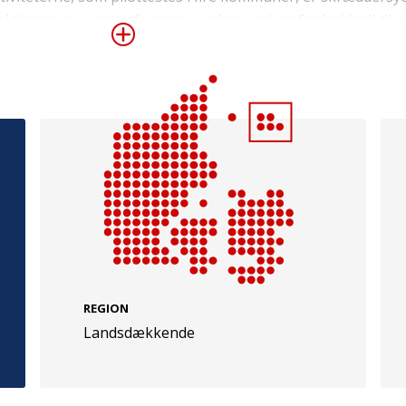
funktionsevne og præferencer og kan variere fra holdspil til 
 om motivation og barrierer for bevægelse i målgruppen sam
 og resultater kan udrulles i andre kommuner og til aktører
res at være mere end 110.000 voksne mænd i Danmark med 
t er at nå ud til mindst halvdelen med kommunikation om ”
e
Følg os
dervejs i projektperioden
evej 49
TryghedsGruppen
Facebook
LinkedIn
l
TrygFonden
REGION
Landsdækkende
Facebook
LinkedIn