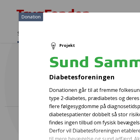
Donation
Sådan støtter vi
Medlemmer
Viden
Projekt
Sådan støtter vi
Forside
...
Projekter og donationer
Sund Sammen
Sund Sam
Diabetesforeningen
Donationen går til at fremme folkesu
type 2-diabetes, prædiabetes og deres 
flere følgesygdomme på diagnosetids
diabetespatienter dobbelt så stor risik
findes ingen tilbud om fysisk bevægel
Derfor vil Diabetesforeningen etabler
til mere bevægelse og sund adfærd. Akt