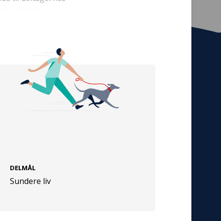
naturtræning.
t om peerstøttede
, der arbejder med
nydiagnosticeret
Sund Sammen” og at
Tilmeld nyhedsbrev
De seneste nyheder om TrygFondens og
TryghedsGruppens aktiviteter direkte i din
indbakke.
Tilmeld
DELMÅL
Cookies
Sundere liv
Persondata
Vilkår