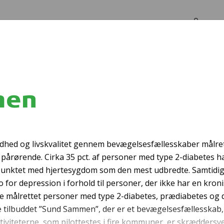
Log in
Om os
men
SUP med Vest
ndhed og livskvalitet gennem bevægelsesfællesskaber målre
pårørende. Cirka 35 pct. af personer med type 2-diabetes har
punktet med hjertesygdom som den mest udbredte. Samtidig
o for depression i forhold til personer, der ikke har en kron
se målrettet personer med type 2-diabetes, prædiabetes og 
e tilbuddet ”Sund Sammen”, der er et bevægelsesfællesskab,
iviteterne, som pilottestes i fire kommuner, er skræddersye