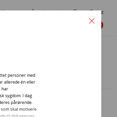
d for ansøgere
TryghedsPortalen
EN
Søg
Søg støtte
ttet personer med
 allerede én eller
 har
isk sygdom. I dag
deres pårørende.
 som skal motivere
de til deltagernes